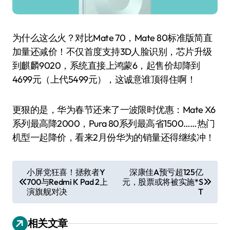
为什么这么火？对比Mate 70，Mate 80标准版简直
加量还减价！不仅首度支持3D人脸识别，芯片升级
到麒麟9020，系统直接上鸿蒙6，起售价却降到
4699元（上代5499元），这诚意谁顶得住啊！
更狠的是，华为春节还来了一波限时优惠：Mate X6
系列最高降2000，Pura 80系列最高省1500……热门
机型一起降价，看来2月份华为的销量还得继续冲！
文
小屏党狂喜！拯救者Y
深康佳A预亏超125亿
700与Redmi K Pad 2上
元，股票或将被实施*S
章
演旗舰对决
T
导
航
相关文章