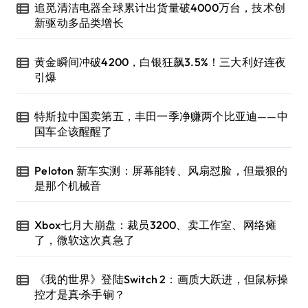
追觅清洁电器全球累计出货量破4000万台，技术创
新驱动多品类增长
黄金瞬间冲破4200，白银狂飙3.5%！三大利好连夜
引爆
特斯拉中国卖第五，丰田一季净赚两个比亚迪——中
国车企该醒醒了
Peloton 新车实测：屏幕能转、风扇怼脸，但最狠的
是那个机械音
Xbox七月大崩盘：裁员3200、卖工作室、网络瘫
了，微软这次真急了
《我的世界》登陆Switch 2：画质大跃进，但鼠标操
控才是真·杀手锏？