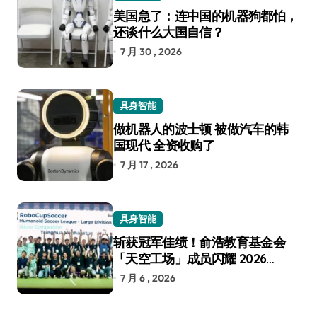
美国急了：连中国的机器狗都怕，
还谈什么大国自信？
7 月 30 , 2026
具身智能
做机器人的波士顿 被做汽车的韩
国现代 全资收购了
7 月 17 , 2026
具身智能
斩获冠军佳绩！俞浩教育基金会
「天空工场」成员闪耀 2026
RoboCup 机器人世界杯
7 月 6 , 2026