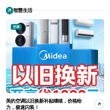
智慧生活
空调
美的空调以旧换新补贴继续，价格给
追
力，极速闪装！
4