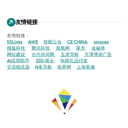
友情链接
友情链接：
55Links
AWE
智能公会
CE CHINA
sinoces
搜狐科技
腾讯科技
凤凰网
果壳
金融界
网站建设
古代诗词网
五虎导航
天津博涛广告
AI应用助手
国际展会
电商礼品代发
交流稳压器
N多导航
租界网
上海装修