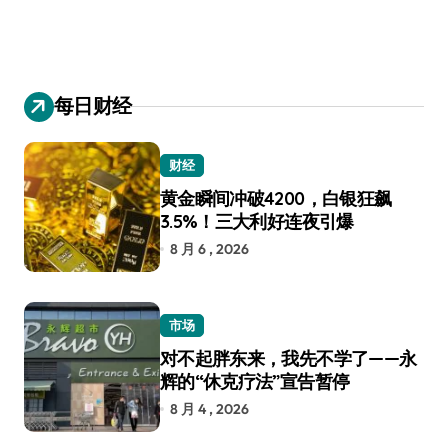
每日财经
财经
黄金瞬间冲破4200，白银狂飙
3.5%！三大利好连夜引爆
8 月 6 , 2026
市场
对不起胖东来，我先不学了——永
辉的“休克疗法”宣告暂停
8 月 4 , 2026