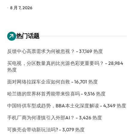
长
8 月 7, 2026
8
热门话题
反馈中心高票需求为何被忽视？
- 37,169 热度
买电视，分区数量真的比光源色彩更重要吗？
- 28,984
热度
面对网络拉踩车企应如何自救
- 16,701 热度
哈兰德的世界杯首秀能带来惊喜吗
- 9,516 热度
中国特供车型成趋势，BBA本土化深度解读
- 4,349 热度
手机厂商为何谨慎引入外部AI？
- 3,426 热度
可换壳会带动新玩法吗?
- 3,079 热度