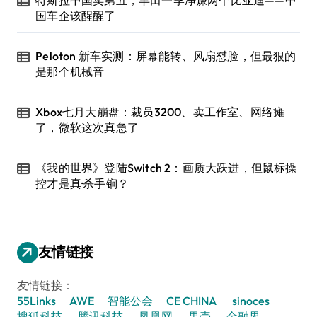
特斯拉中国卖第五，丰田一季净赚两个比亚迪——中
国车企该醒醒了
Peloton 新车实测：屏幕能转、风扇怼脸，但最狠的
是那个机械音
Xbox七月大崩盘：裁员3200、卖工作室、网络瘫
了，微软这次真急了
《我的世界》登陆Switch 2：画质大跃进，但鼠标操
控才是真·杀手锏？
友情链接
友情链接：
55Links
AWE
智能公会
CE CHINA
sinoces
搜狐科技
腾讯科技
凤凰网
果壳
金融界