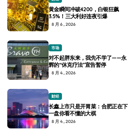
黄金瞬间冲破4200，白银狂飙
3.5%！三大利好连夜引爆
8 月 6 , 2026
市场
对不起胖东来，我先不学了——永
辉的“休克疗法”宣告暂停
8 月 4 , 2026
财经
长鑫上市只是开胃菜：合肥正在下
一盘你看不懂的大棋
8 月 4 , 2026