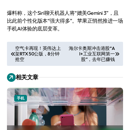
爆料称，这个Siri聊天机器人将“媲美Gemini 3”，且
比此前个性化版本“强大得多”。苹果正悄然推进一场
手机AI体验的底层变革。
文
空气卡再现！英伟达上
海尔卡奥斯冲击港股“A
架RTX 50公版，8分钟
I+工业互联网第一
章
抢空
股”，去年已赚钱
导
航
相关文章
手机