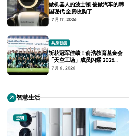
做机器人的波士顿 被做汽车的韩
国现代 全资收购了
7 月 17 , 2026
具身智能
斩获冠军佳绩！俞浩教育基金会
「天空工场」成员闪耀 2026
RoboCup 机器人世界杯
7 月 6 , 2026
智慧生活
空调