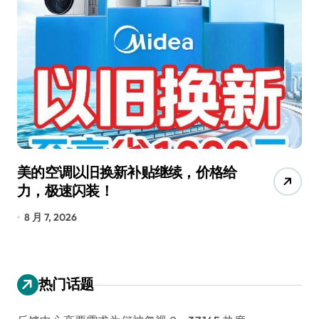
美的空调以旧换新补贴继续，价格给
追
力，极速闪装！
4
长
8 月 7, 2026
8
热门话题