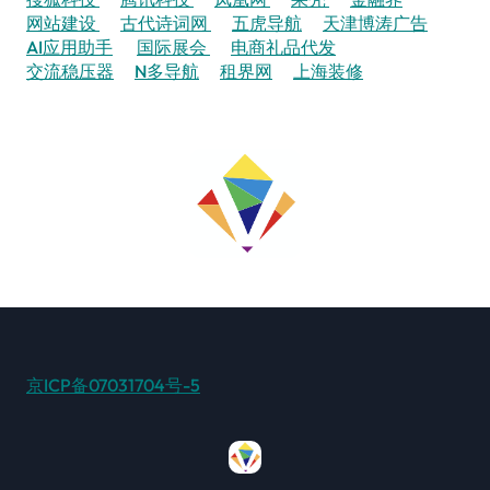
网站建设
古代诗词网
五虎导航
天津博涛广告
AI应用助手
国际展会
电商礼品代发
交流稳压器
N多导航
租界网
上海装修
京ICP备07031704号-5