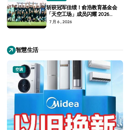
斩获冠军佳绩！俞浩教育基金会
「天空工场」成员闪耀 2026
RoboCup 机器人世界杯
7 月 6 , 2026
智慧生活
空调