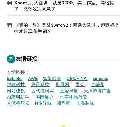
Xbox七月大崩盘：裁员3200、卖工作室、网络瘫
了，微软这次真急了
《我的世界》登陆Switch 2：画质大跃进，但鼠标操
控才是真·杀手锏？
友情链接
友情链接：
55Links
AWE
智能公会
CE CHINA
sinoces
搜狐科技
腾讯科技
凤凰网
果壳
金融界
网站建设
古代诗词网
五虎导航
天津博涛广告
AI应用助手
国际展会
电商礼品代发
交流稳压器
N多导航
租界网
上海装修