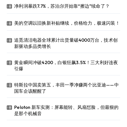
净利润暴跌7.7%，苏泊尔开始靠“擦边”续命了？
美的空调以旧换新补贴继续，价格给力，极速闪装！
追觅清洁电器全球累计出货量破4000万台，技术创
新驱动多品类增长
黄金瞬间冲破4200，白银狂飙3.5%！三大利好连夜
引爆
特斯拉中国卖第五，丰田一季净赚两个比亚迪——中
国车企该醒醒了
Peloton 新车实测：屏幕能转、风扇怼脸，但最狠的
是那个机械音