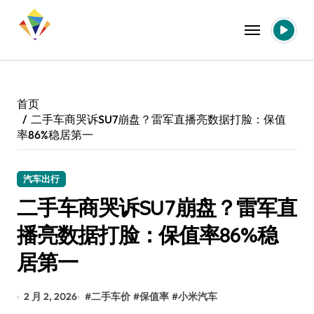
跳
转
到
内
容
首页
二手车商哭诉SU7崩盘？雷军直播亮数据打脸：保值
率86%稳居第一
汽车出行
二手车商哭诉SU7崩盘？雷军直
播亮数据打脸：保值率86%稳
居第一
2 月 2, 2026
#
二手车价
#
保值率
#
小米汽车