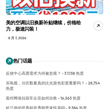
美的空调以旧换新补贴继续，价格给
追
力，极速闪装！
4
长
8 月 7, 2026
8
热门话题
反馈中心高票需求为何被忽视？
- 37,138 热度
买电视，分区数量真的比光源色彩更重要吗？
- 28,754
热度
面对网络拉踩车企应如何自救
- 16,563 热度
哈兰德的世界杯首秀能带来惊喜吗
- 9,384 热度