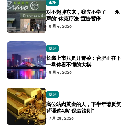
市场
对不起胖东来，我先不学了——永
辉的“休克疗法”宣告暂停
8 月 4 , 2026
财经
长鑫上市只是开胃菜：合肥正在下
一盘你看不懂的大棋
8 月 4 , 2026
财经
高位站岗黄金的人，下半年请反复
背诵这4条“保命法则”
7 月 28 , 2026