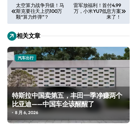
文
太空算力战争升级！马
雷军放福利！首付4.99
斯克要往天上扔100万
万，小米YU7低息方案
章
颗“算力炸弹”？
来了！
导
航
相关文章
汽车出行
特斯拉中国卖第五，丰田一季净赚两个
比亚迪——中国车企该醒醒了
8 月 6, 2026