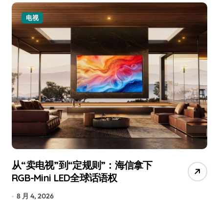
电视
从“卖电视”到“定规则”：海信拿下
追
RGB-Mini LED全球话语权
已
8 月 4, 2026
7