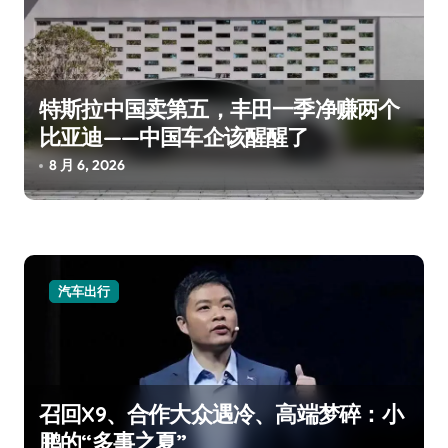
特斯拉中国卖第五，丰田一季净赚两个
比亚迪——中国车企该醒醒了
8 月 6, 2026
汽车出行
召回X9、合作大众遇冷、高端梦碎：小
鹏的“多事之夏”