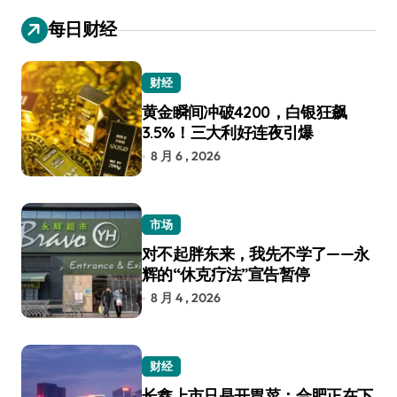
每日财经
财经
黄金瞬间冲破4200，白银狂飙
3.5%！三大利好连夜引爆
8 月 6 , 2026
市场
对不起胖东来，我先不学了——永
辉的“休克疗法”宣告暂停
8 月 4 , 2026
财经
长鑫上市只是开胃菜：合肥正在下