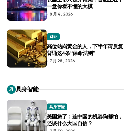
一盘你看不懂的大棋
8 月 4 , 2026
财经
高位站岗黄金的人，下半年请反复
背诵这4条“保命法则”
7 月 28 , 2026
具身智能
具身智能
美国急了：连中国的机器狗都怕，
还谈什么大国自信？