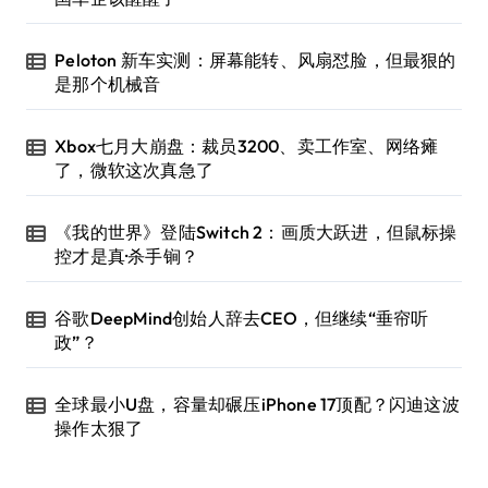
Peloton 新车实测：屏幕能转、风扇怼脸，但最狠的
是那个机械音
Xbox七月大崩盘：裁员3200、卖工作室、网络瘫
了，微软这次真急了
《我的世界》登陆Switch 2：画质大跃进，但鼠标操
控才是真·杀手锏？
谷歌DeepMind创始人辞去CEO，但继续“垂帘听
政”？
全球最小U盘，容量却碾压iPhone 17顶配？闪迪这波
操作太狠了