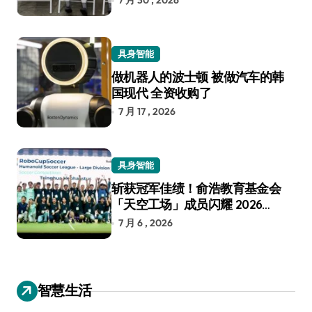
7 月 30 , 2026
具身智能
做机器人的波士顿 被做汽车的韩
国现代 全资收购了
7 月 17 , 2026
具身智能
斩获冠军佳绩！俞浩教育基金会
「天空工场」成员闪耀 2026
RoboCup 机器人世界杯
7 月 6 , 2026
智慧生活