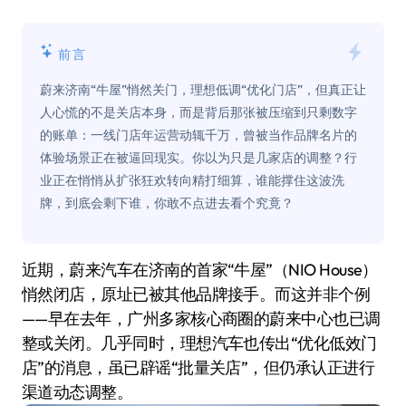
前言
蔚来济南“牛屋”悄然关门，理想低调“优化门店”，但真正让
人心慌的不是关店本身，而是背后那张被压缩到只剩数字
的账单：一线门店年运营动辄千万，曾被当作品牌名片的
体验场景正在被逼回现实。你以为只是几家店的调整？行
业正在悄悄从扩张狂欢转向精打细算，谁能撑住这波洗
牌，到底会剩下谁，你敢不点进去看个究竟？
近期，蔚来汽车在济南的首家“牛屋”（NIO House）
悄然闭店，原址已被其他品牌接手。而这并非个例
——早在去年，广州多家核心商圈的蔚来中心也已调
整或关闭。几乎同时，理想汽车也传出“优化低效门
店”的消息，虽已辟谣“批量关店”，但仍承认正进行
渠道动态调整。