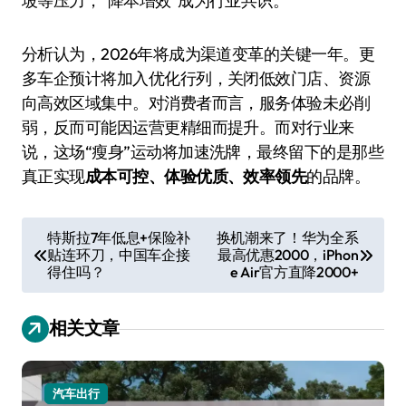
坡等压力，“降本增效”成为行业共识。
分析认为，2026年将成为渠道变革的关键一年。更
多车企预计将加入优化行列，关闭低效门店、资源
向高效区域集中。对消费者而言，服务体验未必削
弱，反而可能因运营更精细而提升。而对行业来
说，这场“瘦身”运动将加速洗牌，最终留下的是那些
真正实现
成本可控、体验优质、效率领先
的品牌。
文
特斯拉7年低息+保险补
换机潮来了！华为全系
贴连环刀，中国车企接
最高优惠2000，iPhon
章
得住吗？
e Air官方直降2000+
导
航
相关文章
汽车出行