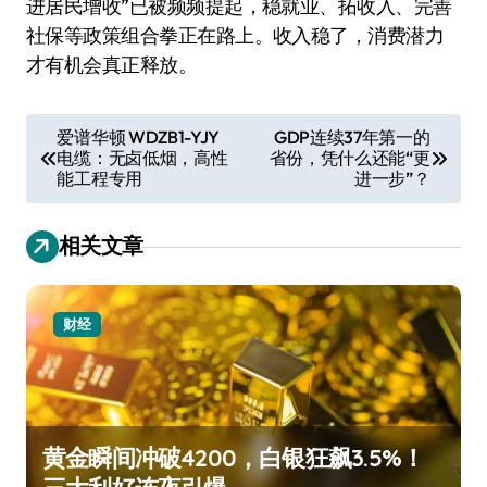
进居民增收”已被频频提起，稳就业、拓收入、完善
社保等政策组合拳正在路上。收入稳了，消费潜力
才有机会真正释放。
文
爱谱华顿 WDZB1-YJY
GDP连续37年第一的
电缆：无卤低烟，高性
省份，凭什么还能“更
章
能工程专用
进一步”？
导
航
相关文章
财经
黄金瞬间冲破4200，白银狂飙3.5%！