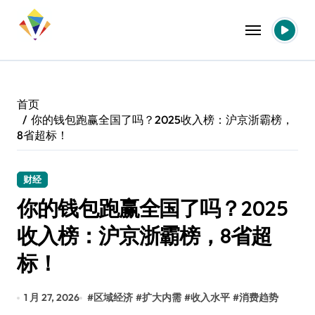
跳
转
到
内
容
首页
你的钱包跑赢全国了吗？2025收入榜：沪京浙霸榜，
8省超标！
财经
你的钱包跑赢全国了吗？2025
收入榜：沪京浙霸榜，8省超
标！
1 月 27, 2026
#
区域经济
#
扩大内需
#
收入水平
#
消费趋势