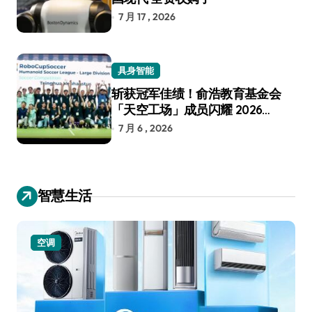
7 月 17 , 2026
具身智能
斩获冠军佳绩！俞浩教育基金会
「天空工场」成员闪耀 2026
RoboCup 机器人世界杯
7 月 6 , 2026
智慧生活
小家电