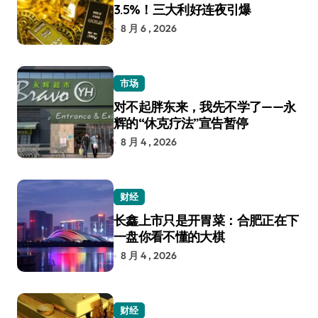
3.5%！三大利好连夜引爆
8 月 6 , 2026
市场
对不起胖东来，我先不学了——永
辉的“休克疗法”宣告暂停
8 月 4 , 2026
财经
长鑫上市只是开胃菜：合肥正在下
一盘你看不懂的大棋
8 月 4 , 2026
财经