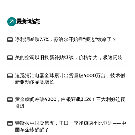
最新动态
净利润暴跌7.7%，苏泊尔开始靠“擦边”续命了？
美的空调以旧换新补贴继续，价格给力，极速闪装！
追觅清洁电器全球累计出货量破4000万台，技术创
新驱动多品类增长
黄金瞬间冲破4200，白银狂飙3.5%！三大利好连夜
引爆
特斯拉中国卖第五，丰田一季净赚两个比亚迪——中
国车企该醒醒了