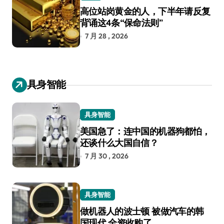
高位站岗黄金的人，下半年请反复
背诵这4条“保命法则”
7 月 28 , 2026
具身智能
具身智能
美国急了：连中国的机器狗都怕，
还谈什么大国自信？
7 月 30 , 2026
具身智能
做机器人的波士顿 被做汽车的韩
国现代 全资收购了