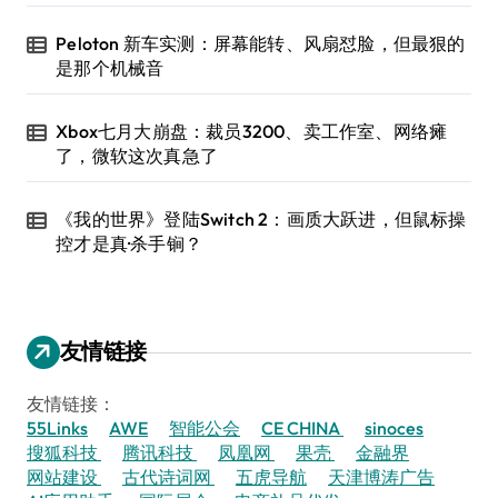
Peloton 新车实测：屏幕能转、风扇怼脸，但最狠的
是那个机械音
Xbox七月大崩盘：裁员3200、卖工作室、网络瘫
了，微软这次真急了
《我的世界》登陆Switch 2：画质大跃进，但鼠标操
控才是真·杀手锏？
友情链接
友情链接：
55Links
AWE
智能公会
CE CHINA
sinoces
搜狐科技
腾讯科技
凤凰网
果壳
金融界
网站建设
古代诗词网
五虎导航
天津博涛广告