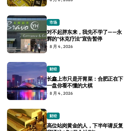
市场
对不起胖东来，我先不学了——永
辉的“休克疗法”宣告暂停
8 月 4 , 2026
财经
长鑫上市只是开胃菜：合肥正在下
一盘你看不懂的大棋
8 月 4 , 2026
财经
高位站岗黄金的人，下半年请反复