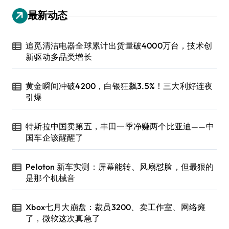
最新动态
追觅清洁电器全球累计出货量破4000万台，技术创
新驱动多品类增长
黄金瞬间冲破4200，白银狂飙3.5%！三大利好连夜
引爆
特斯拉中国卖第五，丰田一季净赚两个比亚迪——中
国车企该醒醒了
Peloton 新车实测：屏幕能转、风扇怼脸，但最狠的
是那个机械音
Xbox七月大崩盘：裁员3200、卖工作室、网络瘫
了，微软这次真急了