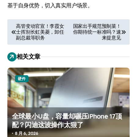
基于自身优势，切入真实用户场景。
文
高管变动官宣！李霞女
国家出手规范预制菜！
士挥别长虹美菱，卸任
你期待统一标准吗？速
章
副总裁等职务
来提意见
导
航
相关文章
硬件
全球最小U盘，容量却碾压iPhone 17顶
配？闪迪这波操作太狠了
8 月 6, 2026