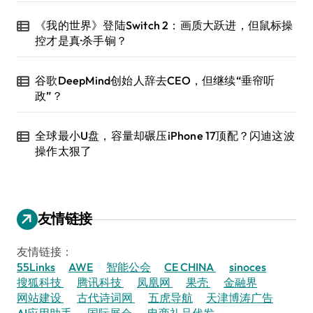
《我的世界》登陆Switch 2：画质大跃进，但鼠标操
控才是真·杀手锏？
谷歌DeepMind创始人辞去CEO，但继续“垂帘听
政”？
全球最小U盘，容量却碾压iPhone 17顶配？闪迪这波
操作太狠了
友情链接
友情链接：
55Links
AWE
智能公会
CE CHINA
sinoces
搜狐科技
腾讯科技
凤凰网
果壳
金融界
网站建设
古代诗词网
五虎导航
天津博涛广告