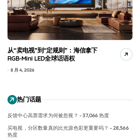
从“卖电视”到“定规则”：海信拿下
追
RGB-Mini LED全球话语权
已
8 月 4, 2026
7
热门话题
反馈中心高票需求为何被忽视？
- 37,066 热度
买电视，分区数量真的比光源色彩更重要吗？
- 28,566
热度