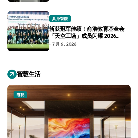
具身智能
斩获冠军佳绩！俞浩教育基金会
「天空工场」成员闪耀 2026
RoboCup 机器人世界杯
7 月 6 , 2026
智慧生活
电视