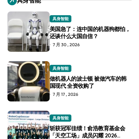
具身智能
具身智能
美国急了：连中国的机器狗都怕，
还谈什么大国自信？
7 月 30 , 2026
具身智能
做机器人的波士顿 被做汽车的韩
国现代 全资收购了
7 月 17 , 2026
具身智能
斩获冠军佳绩！俞浩教育基金会
「天空工场」成员闪耀 2026