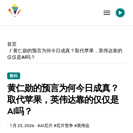
跳
转
到
内
容
首页
黄仁勋的预言为何今日成真？取代苹果，英伟达靠的
仅仅是AI吗？
数码
黄仁勋的预言为何今日成真？
取代苹果，英伟达靠的仅仅是
AI吗？
1 月 23, 2026
#
AI芯片
#
芯片竞争
#
英伟达