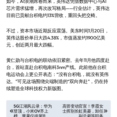
如今，AI浪潮席卷而来，英伟达凭借数据中心与AI
芯片需求猛增，再次改写格局——行业估计，英伟达
目前已贡献台积电约13%营收，重回头把交椅。
不过，资本市场近期反应震荡。美东时间1月20日，
英伟达股价单日大跌4.38%，市值蒸发约1900亿美
元，创近两月最大跌幅。
黄仁勋与台积电的联动依旧紧密。去年11月他四度赴
台，首站直赴台积电南科3nm产线。此前他在台积
电运动会上更公开表态：“没有台积电，就没有英伟
达。”可见这场围绕尖端制造的“双向奔赴”，仍在持
续塑造全球科技权力新版图。
文
5G江湖风云录：华为
高管变动官宣！李霞女
登顶，小米OV齐上
士挥别长虹美菱，卸任
章
榜，苹果仅排第11
副总裁等职务