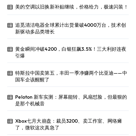
美的空调以旧换新补贴继续，价格给力，极速闪装！
追觅清洁电器全球累计出货量破4000万台，技术创
新驱动多品类增长
黄金瞬间冲破4200，白银狂飙3.5%！三大利好连夜
引爆
特斯拉中国卖第五，丰田一季净赚两个比亚迪——中
国车企该醒醒了
Peloton 新车实测：屏幕能转、风扇怼脸，但最狠的
是那个机械音
Xbox七月大崩盘：裁员3200、卖工作室、网络瘫
了，微软这次真急了