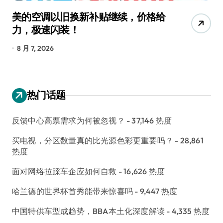
美的空调以旧换新补贴继续，价格给
追
力，极速闪装！
4
长
8 月 7, 2026
8
热门话题
反馈中心高票需求为何被忽视？
- 37,146 热度
买电视，分区数量真的比光源色彩更重要吗？
- 28,861
热度
面对网络拉踩车企应如何自救
- 16,626 热度
哈兰德的世界杯首秀能带来惊喜吗
- 9,447 热度
中国特供车型成趋势，BBA本土化深度解读
- 4,335 热度