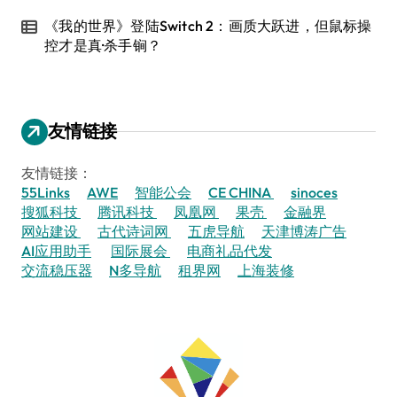
《我的世界》登陆Switch 2：画质大跃进，但鼠标操
控才是真·杀手锏？
友情链接
友情链接：
55Links
AWE
智能公会
CE CHINA
sinoces
搜狐科技
腾讯科技
凤凰网
果壳
金融界
网站建设
古代诗词网
五虎导航
天津博涛广告
AI应用助手
国际展会
电商礼品代发
交流稳压器
N多导航
租界网
上海装修