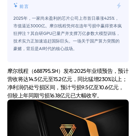
前言
2025年，一家尚未盈利的芯片公司上市首日暴涨425%，
市值逼近3000亿。摩尔线程凭何在连年亏损中赢得资本疯
狂押注？其自研GPU已量产并支撑万亿参数大模型训练，
技术实力正加速追赶国际巨头。一场关于国产算力突围的
豪赌，背后是AI时代的核心战场。
摩尔线程（688795.SH）发布2025年业绩预告，预计
营收将达14.5亿元至15.2亿元，同比猛增230%以上；
净利润仍处亏损区间，预计亏损9.5亿至10.6亿元，
但较上年同期亏损16.18亿元已大幅收窄。