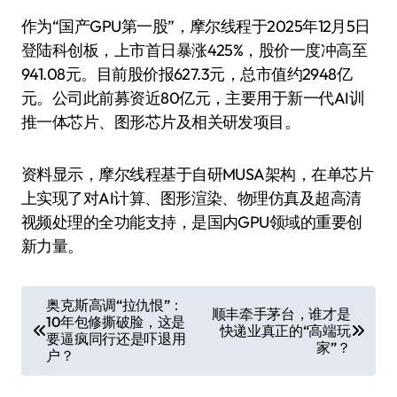
作为“国产GPU第一股”，摩尔线程于2025年12月5日
登陆科创板，上市首日暴涨425%，股价一度冲高至
941.08元。目前股价报627.3元，总市值约2948亿
元。公司此前募资近80亿元，主要用于新一代AI训
推一体芯片、图形芯片及相关研发项目。
资料显示，摩尔线程基于自研MUSA架构，在单芯片
上实现了对AI计算、图形渲染、物理仿真及超高清
视频处理的全功能支持，是国内GPU领域的重要创
新力量。
文
奥克斯高调“拉仇恨”：
顺丰牵手茅台，谁才是
10年包修撕破脸，这是
章
快递业真正的“高端玩
要逼疯同行还是吓退用
家”？
导
户？
航