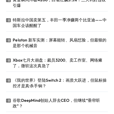
引爆
特斯拉中国卖第五，丰田一季净赚两个比亚迪——中
国车企该醒醒了
Peloton 新车实测：屏幕能转、风扇怼脸，但最狠的
是那个机械音
Xbox七月大崩盘：裁员3200、卖工作室、网络瘫
了，微软这次真急了
《我的世界》登陆Switch 2：画质大跃进，但鼠标操
控才是真·杀手锏？
谷歌DeepMind创始人辞去CEO，但继续“垂帘听
政”？