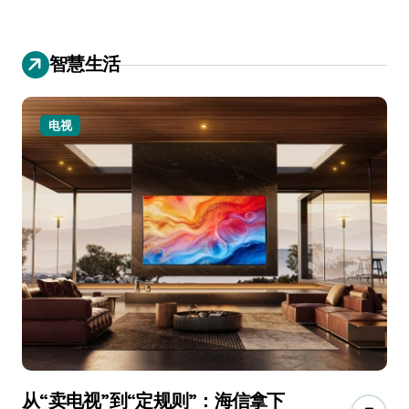
智慧生活
电视
从“卖电视”到“定规则”：海信拿下
追