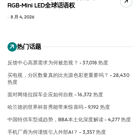
RGB-Mini LED全球话语权
已
8 月 4, 2026
7
热门话题
反馈中心高票需求为何被忽视？
- 37,018 热度
买电视，分区数量真的比光源色彩更重要吗？
- 28,430
热度
面对网络拉踩车企应如何自救
- 16,372 热度
哈兰德的世界杯首秀能带来惊喜吗
- 9,192 热度
中国特供车型成趋势，BBA本土化深度解读
- 4,277 热度
手机厂商为何谨慎引入外部AI？
- 3,357 热度