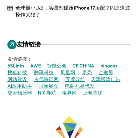
全球最小U盘，容量却碾压iPhone 17顶配？闪迪这波
操作太狠了
友情链接
友情链接：
55Links
AWE
智能公会
CE CHINA
sinoces
搜狐科技
腾讯科技
凤凰网
果壳
金融界
网站建设
古代诗词网
五虎导航
天津博涛广告
AI应用助手
国际展会
电商礼品代发
交流稳压器
N多导航
租界网
上海装修