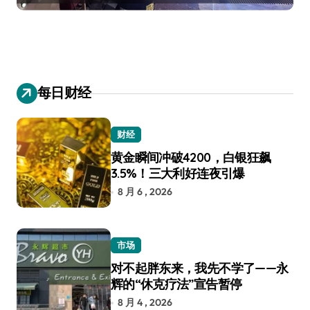
每日财经
财经
黄金瞬间冲破4200，白银狂飙
3.5%！三大利好连夜引爆
8 月 6 , 2026
市场
对不起胖东来，我先不学了——永
辉的“休克疗法”宣告暂停
8 月 4 , 2026