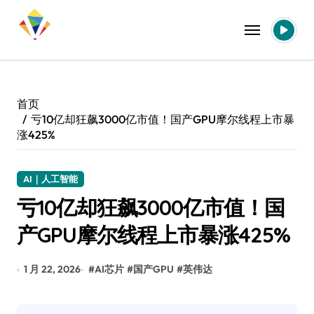
跳
转
到
内
容
首页
亏10亿却狂飙3000亿市值！国产GPU摩尔线程上市暴
涨425%
AI｜人工智能
亏10亿却狂飙3000亿市值！国
产GPU摩尔线程上市暴涨425%
1 月 22, 2026
#
AI芯片
#
国产GPU
#
英伟达