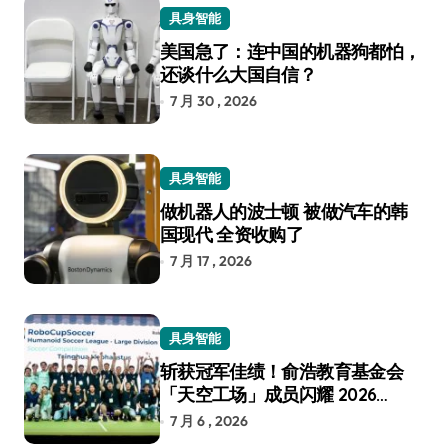
具身智能
美国急了：连中国的机器狗都怕，
还谈什么大国自信？
7 月 30 , 2026
具身智能
做机器人的波士顿 被做汽车的韩
国现代 全资收购了
7 月 17 , 2026
具身智能
斩获冠军佳绩！俞浩教育基金会
「天空工场」成员闪耀 2026
RoboCup 机器人世界杯
7 月 6 , 2026