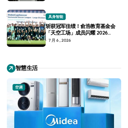
具身智能
斩获冠军佳绩！俞浩教育基金会
「天空工场」成员闪耀 2026
RoboCup 机器人世界杯
7 月 6 , 2026
智慧生活
小家电