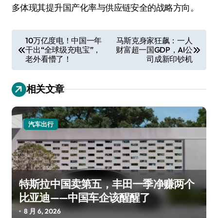
多体现其提升国产化率与供应链安全的战略方向。
文
10万亿度电！中国一年
马斯克身家狂飙：一人
干出“全球级充电宝”，
财富超一国GDP，AI公
章
老外看懵了！
司成新印钞机
导
航
相关文章
汽车出行
特斯拉中国卖第五，丰田一季净赚两个
比亚迪——中国车企该醒醒了
8 月 6, 2026