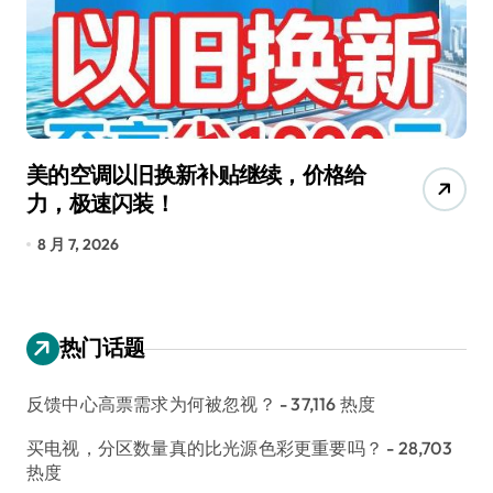
调以旧换新补贴继续，价格给
追觅清洁电
速闪装！
4000万台
长
026
8 月 6, 2026
热门话题
反馈中心高票需求为何被忽视？
- 37,116 热度
买电视，分区数量真的比光源色彩更重要吗？
- 28,703
热度