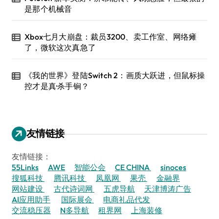
是那个机械音
Xbox七月大崩盘：裁员3200、卖工作室、网络瘫
了，微软这次真急了
《我的世界》登陆Switch 2：画质大跃进，但鼠标操
控才是真·杀手锏？
友情链接
友情链接：
55Links
AWE
智能公会
CE CHINA
sinoces
搜狐科技
腾讯科技
凤凰网
果壳
金融界
网站建设
古代诗词网
五虎导航
天津博涛广告
AI应用助手
国际展会
电商礼品代发
交流稳压器
N多导航
租界网
上海装修