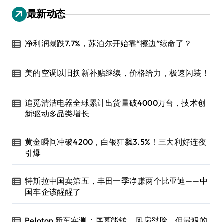
最新动态
净利润暴跌7.7%，苏泊尔开始靠“擦边”续命了？
美的空调以旧换新补贴继续，价格给力，极速闪装！
追觅清洁电器全球累计出货量破4000万台，技术创
新驱动多品类增长
黄金瞬间冲破4200，白银狂飙3.5%！三大利好连夜
引爆
特斯拉中国卖第五，丰田一季净赚两个比亚迪——中
国车企该醒醒了
Peloton 新车实测：屏幕能转、风扇怼脸，但最狠的