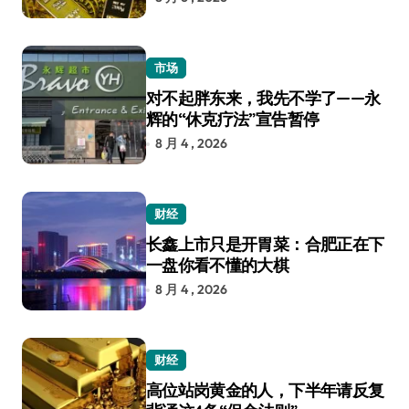
市场
对不起胖东来，我先不学了——永
辉的“休克疗法”宣告暂停
8 月 4 , 2026
财经
长鑫上市只是开胃菜：合肥正在下
一盘你看不懂的大棋
8 月 4 , 2026
财经
高位站岗黄金的人，下半年请反复