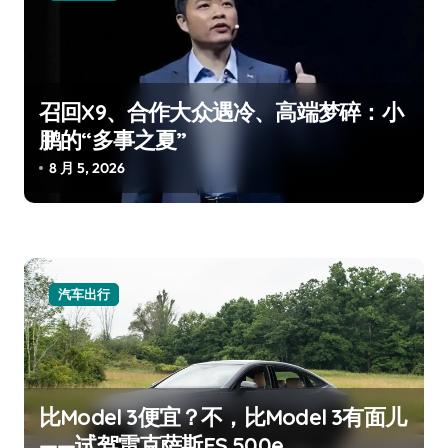
召回X9、合作大众遇冷、高端梦碎：小
鹏的“多事之夏”
8 月 5, 2026
汽车出行
比Model 3便宜？不，比Model 3有面儿
——试驾雷克萨斯ES 500e