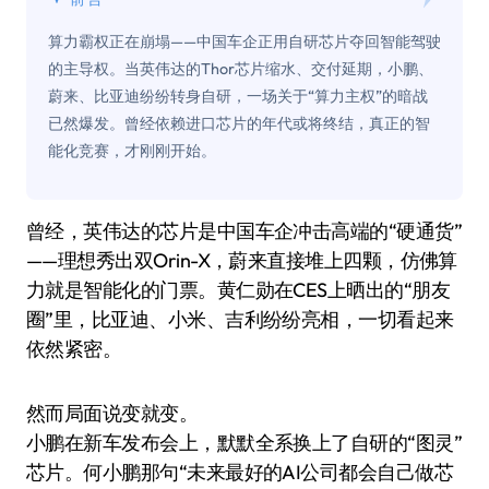
算力霸权正在崩塌——中国车企正用自研芯片夺回智能驾驶
的主导权。当英伟达的Thor芯片缩水、交付延期，小鹏、
蔚来、比亚迪纷纷转身自研，一场关于“算力主权”的暗战
已然爆发。曾经依赖进口芯片的年代或将终结，真正的智
能化竞赛，才刚刚开始。
曾经，英伟达的芯片是中国车企冲击高端的“硬通货”
——理想秀出双Orin-X，蔚来直接堆上四颗，仿佛算
力就是智能化的门票。黄仁勋在CES上晒出的“朋友
圈”里，比亚迪、小米、吉利纷纷亮相，一切看起来
依然紧密。
然而局面说变就变。
小鹏在新车发布会上，默默全系换上了自研的“图灵”
芯片。何小鹏那句“未来最好的AI公司都会自己做芯