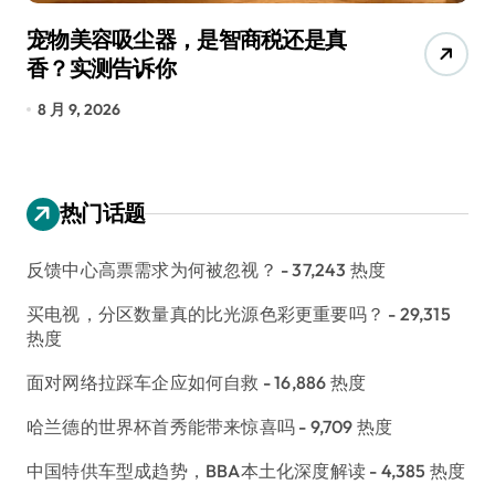
宠物美容吸尘器，是智商税还是真
三
香？实测告诉你
低
8 月 9, 2026
8
热门话题
反馈中心高票需求为何被忽视？
- 37,243 热度
买电视，分区数量真的比光源色彩更重要吗？
- 29,315
热度
面对网络拉踩车企应如何自救
- 16,886 热度
哈兰德的世界杯首秀能带来惊喜吗
- 9,709 热度
中国特供车型成趋势，BBA本土化深度解读
- 4,385 热度