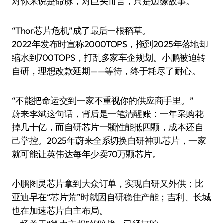
对你来说是命脉，对巨头而言，只是边缘故事。
“Thor芯片危机”成了最后一根稻草。
2022年发布时宣称2000TOPS，拖到2025年落地却
缩水到700TOPS，打乱多家车企规划。小鹏被迫转
自研，理想改款延期——等待，终于耗尽了耐心。
“不能把命运交到一家不重视你的供应商手里。”
蔚来李斌这句话，背后是一笔清醒账：一年采购花
掉几十亿，而自研芯片一颗性能抵四颗，成本还自
己掌控。2025年蔚来全系切换自研神玑芯片，一家
就可能让英伟达每年少卖70万颗芯片。
小鹏图灵芯片拿到大众订单，实现自研又外供；比
亚迪早在“芯片荒”时就因自研稳住产能；吉利、长城
也在加速芯片自主布局。