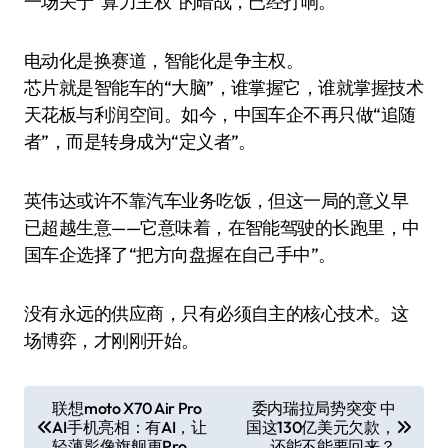
一场关于“算力主权”的暗战，已经打响。
电动化是换赛道，智能化是争主权。
芯片就是智能车的“大脑”，谁掌握它，谁就掌握技术
天花板与利润空间。如今，中国车企不再只做“追随
者”，而是转身成为“定义者”。
英伟达或许不靠汽车业务吃饭，但这一局的意义早
已超越生意——它意味着，在智能驾驶的长跑里，中
国车企选择了“把方向盘握在自己手中”。
没有永远的供应商，只有必须自主的核心技术。这
场博弈，才刚刚开始。
文
联想moto X70 Air Pro
委内瑞拉局势突变 中
AI手机亮相：有AI，让
国这130亿美元欠款，
章
轻薄影像旗舰更Pro
还能不能要回来？