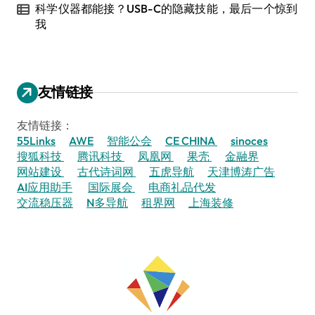
科学仪器都能接？USB-C的隐藏技能，最后一个惊到
我
友情链接
友情链接：
55Links
AWE
智能公会
CE CHINA
sinoces
搜狐科技
腾讯科技
凤凰网
果壳
金融界
网站建设
古代诗词网
五虎导航
天津博涛广告
AI应用助手
国际展会
电商礼品代发
交流稳压器
N多导航
租界网
上海装修