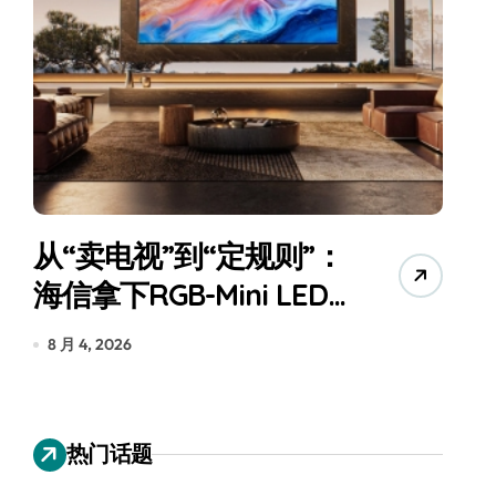
从“卖电视”到“定规则”：
海信拿下RGB-Mini LED
全球话语权
为
8 月 4, 2026
7
热门话题