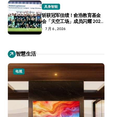
具身智能
斩获冠军佳绩！俞浩教育基金
会「天空工场」成员闪耀 2026
RoboCup 机器人世界杯
7 月 6 , 2026
智慧生活
电视