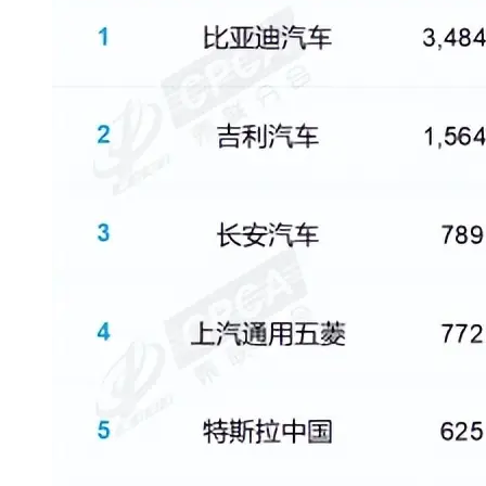
从电视一哥到声学霸主，
TCL用一套‘完整体系’砸
开了回音壁的顶级牌桌
7 月 27, 2026