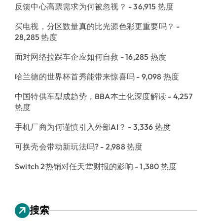
反馈中心高票需求为何被忽视？
- 36,915 热度
买电视，分区数量真的比光源色彩更重要吗？
-
28,285 热度
面对网络拉踩车企应如何自救
- 16,285 热度
哈兰德的世界杯首秀能带来惊喜吗
- 9,098 热度
中国特供车型成趋势，BBA本土化深度解读
- 4,257
热度
手机厂商为何谨慎引入外部AI？
- 3,336 热度
可换壳会带动新玩法吗?
- 2,988 热度
Switch 2热销对任天堂财报的影响
- 1,380 热度
搜索