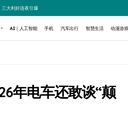
%！三大利好连夜引爆
个比亚迪——中国车企该醒醒了
AI｜人工智能
手机
汽车出行
智慧生活
动漫游
风扇怼脸，但最狠的是那个机械音
卖工作室、网络瘫了，微软这次真急了
大跃进，但鼠标操控才是真·杀手锏？
继续“垂帘听政”？
17顶配？闪迪这波操作太狠了
26年电车还敢谈“颠
储技术给了AI
小鹏的“多事之夏”
面儿——试驾雷克萨斯ES 500e
200亿的债