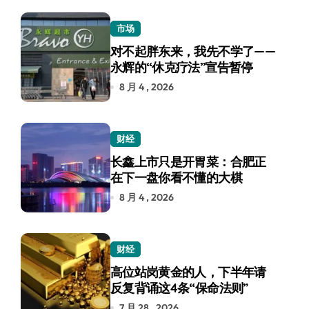
市场
对不起胖东来，我先不学了——
永辉的“休克疗法”宣告暂停
8 月 4 , 2026
财经
长鑫上市只是开胃菜：合肥正
在下一盘你看不懂的大棋
8 月 4 , 2026
财经
高位站岗黄金的人，下半年请
反复背诵这4条“保命法则”
7 月 28 , 2026