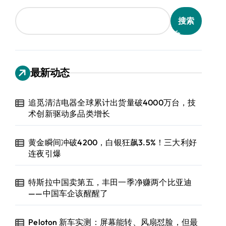
搜索
最新动态
追觅清洁电器全球累计出货量破4000万台，技
术创新驱动多品类增长
黄金瞬间冲破4200，白银狂飙3.5%！三大利好
连夜引爆
特斯拉中国卖第五，丰田一季净赚两个比亚迪
——中国车企该醒醒了
Peloton 新车实测：屏幕能转、风扇怼脸，但最