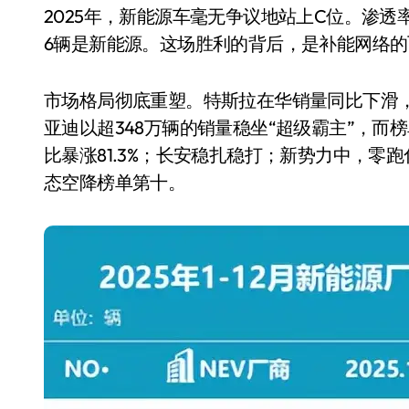
2025年，新能源车毫无争议地站上C位。渗透率在
6辆是新能源。这场胜利的背后，是补能网络
市场格局彻底重塑。特斯拉在华销量同比下滑，
亚迪以超348万辆的销量稳坐“超级霸主”，
比暴涨81.3%；长安稳扎稳打；新势力中，零跑
态空降榜单第十。
电视