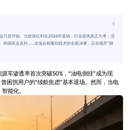
是不送主机，你领不领？
！老司机教你3招真·快充
主怒了：车内不是广告屏！
但这只是开始。当政策红利在2026年退场，行业迎来真正大考：没
错真的会后悔吗？
、跨国车企反扑……这场从销量到技术的全面决赛，正在揭开“颠
TFS的终极对决
冰箱，你中招了吗？
测，值不值得冲？
，曾困扰用户的“续航焦虑”基本退场。然而，当电
Mini LED全球话语权
：智能化。
“休克疗法”宣告暂停
开箱”，一边探测射线一边光伏发电
准版逼近4800