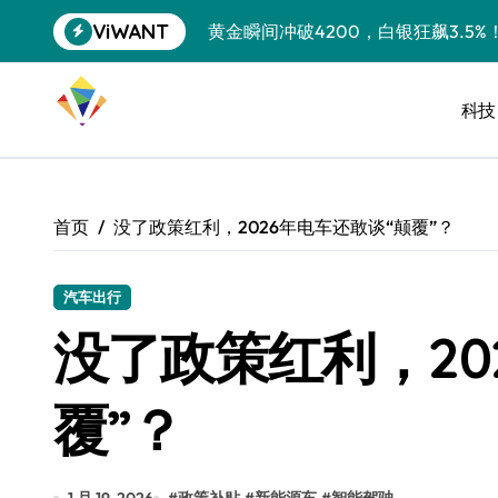
跳
ViWANT
黄金瞬间冲破4200，白银狂飙3.5
转
到
特斯拉中国卖第五，丰田一季净赚两
内
容
科技
Peloton 新车实测：屏幕能转、
Xbox七月大崩盘：裁员3200、
《我的世界》登陆Switch 2：画质
首页
没了政策红利，2026年电车还敢谈“颠覆”？
谷歌DeepMind创始人辞去CEO，但
全球最小U盘，容量却碾压iPhone 
汽车出行
没了政策红利，20
400层堆叠、性能翻倍 三星把最新存
召回X9、合作大众遇冷、高端梦碎：
覆”？
比Model 3便宜？不，比Model 3有
550亿美金！沙特把EA买了，但背了