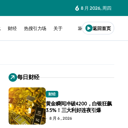
6
8 月 2026, 周四
戏
财经
热搜引力场
关于
返回首页
每日财经
财经
黄金瞬间冲破4200，白银狂飙
3.5%！三大利好连夜引爆
8 月 6 , 2026