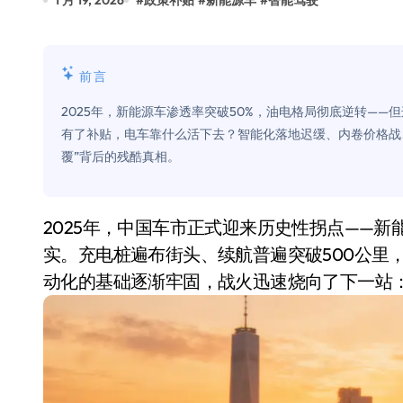
1 月 19, 2026
#
政策补贴
#
新能源车
#
智能驾驶
Xbox 25岁生日送壁纸送徽章，就
别再用汽车USB给MacBook充电了
前言
花钱买宝马，启动先看蜘蛛侠？”车
2025年，新能源车渗透率突破50%，油电格局彻底逆转——
Windows 11家庭版和专业版，选
有了补贴，电车靠什么活下去？智能化落地迟缓、内卷价格战
覆”背后的残酷真相。
你的U盘格式对了吗？详解exFAT和N
维修店最怕的“作死”操作：把手机塞
2025年，中国车市正式迎来历史性拐点——新能源车渗透率首次突破50%，“油电倒挂”成为现
轻到忽略不计 大疆Mini 2S内录实
实。充电桩遍布街头、续航普遍突破500公里
从“卖电视”到“定规则”：海信拿下RGB-
动化的基础逐渐牢固，战火迅速烧向了下一站
对不起胖东来，我先不学了——永辉的
国际首次！中国钙钛矿探测器太空“
小米涨价！K90跳上3099，小米17标