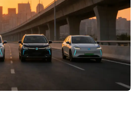
盘你看不懂的大棋
就做错了
GBA SP，情怀拉满
盘党也能“以盘换数”了？
避坑+种草
Bose却学不会？一文讲透
保姆级教程，有手就会！
0万台，技术创新驱动多品类增长