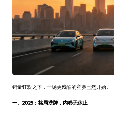
长鑫上市只是开胃菜：合肥正在下一
耳机低音像白开水？90%的人第一步
复古玩家狂喜：Anbernic第三次复刻
Xbox 360 游戏终于要登 PC，光
AirTag 新版到底香不香？一篇帮你
苹果三星偷偷在用的“无感切换”，索尼
Apple Watch 表盘还能这么玩？
追觅清洁电器全球累计出货量破400
销量狂欢之下，一场更残酷的竞赛已然开始。
一、2025：格局洗牌，内卷无休止