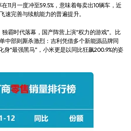
11月一度冲至59.5%，意味着每卖出10辆车，近
的飞速完善与续航能力的普遍提升。
独霸时代落幕，国产阵营上演“权力的游戏”。比
而榜单中部则厮杀激烈：吉利凭借多个新能源品牌同
化身“最强黑马”，小米更是以同比狂飙200.9%的姿
小家电