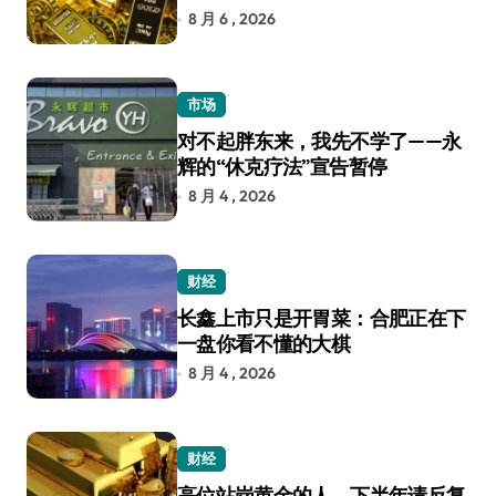
8 月 6 , 2026
市场
对不起胖东来，我先不学了——永
辉的“休克疗法”宣告暂停
8 月 4 , 2026
财经
长鑫上市只是开胃菜：合肥正在下
一盘你看不懂的大棋
8 月 4 , 2026
财经
高位站岗黄金的人，下半年请反复