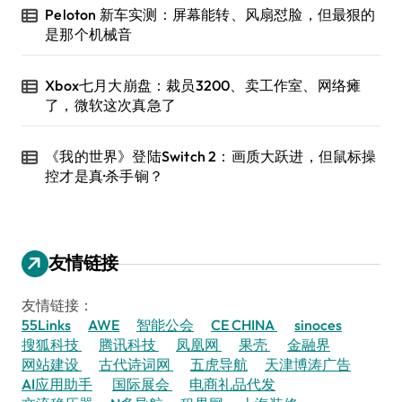
Peloton 新车实测：屏幕能转、风扇怼脸，但最狠的
是那个机械音
Xbox七月大崩盘：裁员3200、卖工作室、网络瘫
了，微软这次真急了
《我的世界》登陆Switch 2：画质大跃进，但鼠标操
控才是真·杀手锏？
友情链接
友情链接：
55Links
AWE
智能公会
CE CHINA
sinoces
搜狐科技
腾讯科技
凤凰网
果壳
金融界
网站建设
古代诗词网
五虎导航
天津博涛广告
AI应用助手
国际展会
电商礼品代发