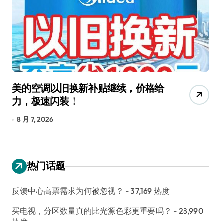
美的空调以旧换新补贴继续，价格给
追
力，极速闪装！
4
长
8 月 7, 2026
8
热门话题
反馈中心高票需求为何被忽视？
- 37,169 热度
买电视，分区数量真的比光源色彩更重要吗？
- 28,990