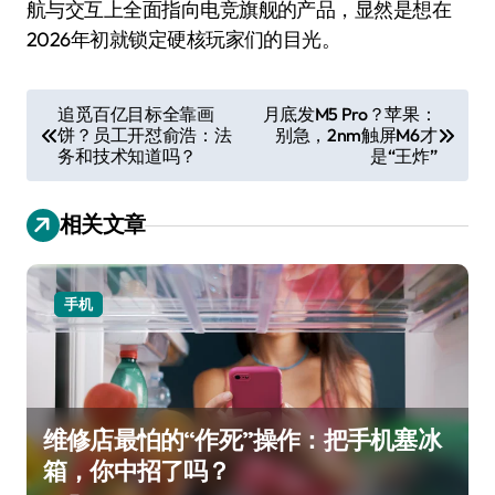
航与交互上全面指向电竞旗舰的产品，显然是想在
2026年初就锁定硬核玩家们的目光。
文
追觅百亿目标全靠画
月底发M5 Pro？苹果：
饼？员工开怼俞浩：法
别急，2nm触屏M6才
章
务和技术知道吗？
是“王炸”
导
航
相关文章
手机
维修店最怕的“作死”操作：把手机塞冰
箱，你中招了吗？