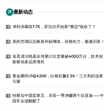
最新动态
净利润暴跌7.7%，苏泊尔开始靠“擦边”续命了？
美的空调以旧换新补贴继续，价格给力，极速闪装！
追觅清洁电器全球累计出货量破4000万台，技术创
新驱动多品类增长
黄金瞬间冲破4200，白银狂飙3.5%！三大利好连夜
引爆
特斯拉中国卖第五，丰田一季净赚两个比亚迪——中
国车企该醒醒了