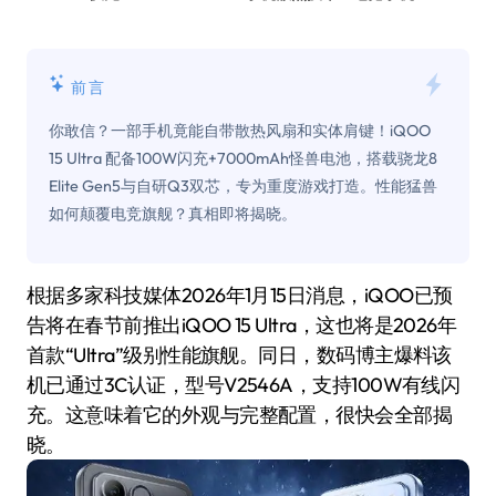
前言
你敢信？一部手机竟能自带散热风扇和实体肩键！iQOO
15 Ultra 配备100W闪充+7000mAh怪兽电池，搭载骁龙8
Elite Gen5与自研Q3双芯，专为重度游戏打造。性能猛兽
如何颠覆电竞旗舰？真相即将揭晓。
根据多家科技媒体2026年1月15日消息，iQOO已预
告将在春节前推出iQOO 15 Ultra，这也将是2026年
首款“Ultra”级别性能旗舰。同日，数码博主爆料该
机已通过3C认证，型号V2546A，支持100W有线闪
充。这意味着它的外观与完整配置，很快会全部揭
晓。