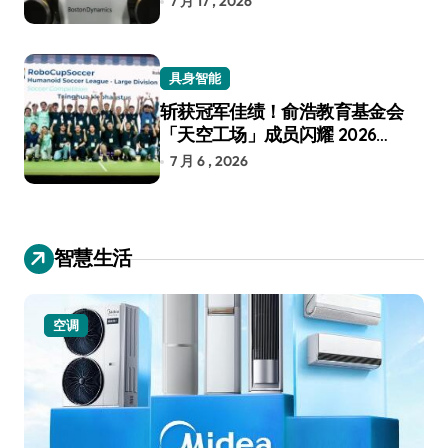
7 月 17 , 2026
具身智能
斩获冠军佳绩！俞浩教育基金会
「天空工场」成员闪耀 2026
RoboCup 机器人世界杯
7 月 6 , 2026
智慧生活
空调