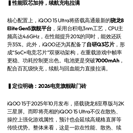
▍性能双芯加持，续航充电拉满
核心配置上，iQOO 15 Ultra将搭载高通最新的
骁龙8
Elite Gen5旗舰平台
，采用台积电3nm工艺，CPU主
频高达4.6GHz，在性能提升20%的同时，能效还跃
升35%。此外，iQOO还为其配备了
自研Q3芯片
，形
成“SoC+电竞芯片”双驱动架构，在重载游戏中帧率
更稳、功耗控制更出色。电池更是突破
7000mAh
，
配合百瓦级快充，续航与回血能力直接拉满。
▍定位明确：2026电竞旗舰敲门砖
iQOO 15于2025年10月发布，搭载骁龙8至尊版与2K
三星屏。而即将亮相的iQOO 15 Ultra不仅在散热、
操控上强化游戏属性，预计也会延续高规格直屏等
传统优势。整体来看，这是一款在性能、散热、续