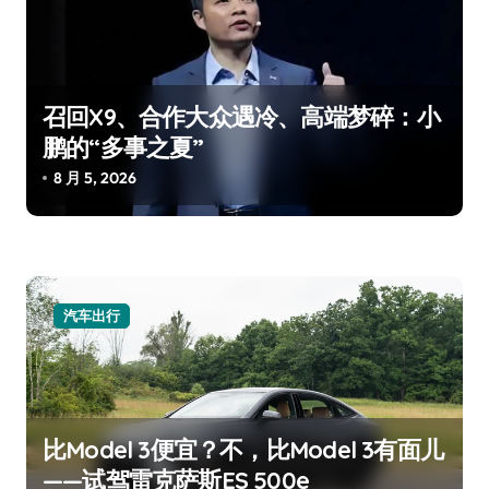
召回X9、合作大众遇冷、高端梦碎：小
鹏的“多事之夏”
8 月 5, 2026
汽车出行
比Model 3便宜？不，比Model 3有面儿
——试驾雷克萨斯ES 500e