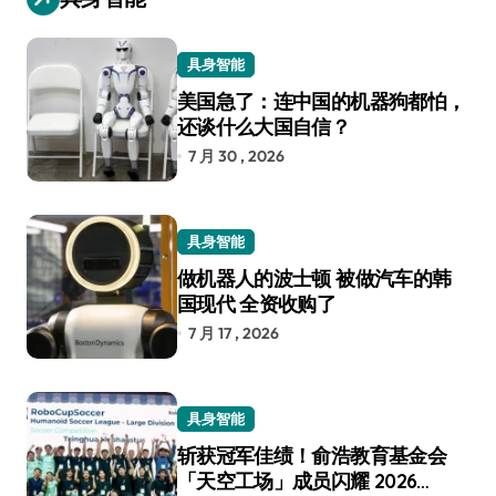
具身智能
美国急了：连中国的机器狗都怕，
还谈什么大国自信？
7 月 30 , 2026
具身智能
做机器人的波士顿 被做汽车的韩
国现代 全资收购了
7 月 17 , 2026
具身智能
斩获冠军佳绩！俞浩教育基金会
「天空工场」成员闪耀 2026