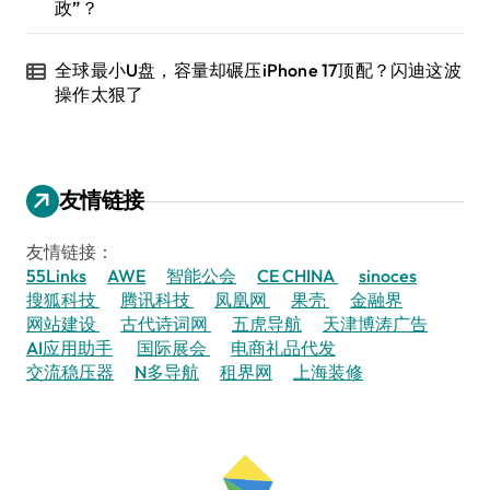
政”？
全球最小U盘，容量却碾压iPhone 17顶配？闪迪这波
操作太狠了
友情链接
友情链接：
55Links
AWE
智能公会
CE CHINA
sinoces
搜狐科技
腾讯科技
凤凰网
果壳
金融界
网站建设
古代诗词网
五虎导航
天津博涛广告
AI应用助手
国际展会
电商礼品代发
交流稳压器
N多导航
租界网
上海装修