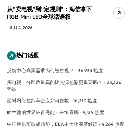
从“卖电视”到“定规则”：海信拿下
追
RGB-Mini LED全球话语权
已
8 月 4, 2026
7
热门话题
反馈中心高票需求为何被忽视？
- 36,933 热度
买电视，分区数量真的比光源色彩更重要吗？
- 28,326
热度
面对网络拉踩车企应如何自救
- 16,310 热度
哈兰德的世界杯首秀能带来惊喜吗
- 9,124 热度
中国特供车型成趋势，BBA本土化深度解读
- 4,264 热度