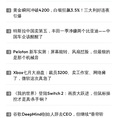
黄金瞬间冲破4200，白银狂飙3.5%！三大利好连夜
引爆
特斯拉中国卖第五，丰田一季净赚两个比亚迪——中
国车企该醒醒了
Peloton 新车实测：屏幕能转、风扇怼脸，但最狠的
是那个机械音
Xbox七月大崩盘：裁员3200、卖工作室、网络瘫
了，微软这次真急了
《我的世界》登陆Switch 2：画质大跃进，但鼠标操
控才是真·杀手锏？
谷歌DeepMind创始人辞去CEO，但继续“垂帘听