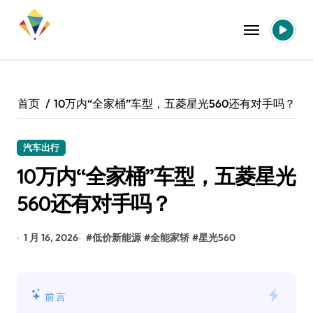
跳
转
到
内
容
首页
10万内“全家桶”车型，五菱星光560还有对手吗？
汽车出行
10万内“全家桶”车型，五菱星光
560还有对手吗？
1 月 16, 2026
#
低价新能源
#
全能家轿
#
星光560
前言