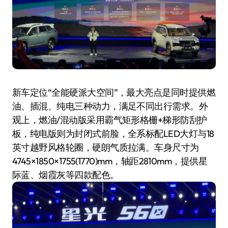
新车定位“全能硬派大空间”，最大亮点是同时提供燃
油、插混、纯电三种动力，满足不同出行需求。外
观上，燃油/混动版采用霸气矩形格栅+梯形防刮护
板，纯电版则为封闭式前脸，全系标配LED大灯与18
英寸越野风格轮圈，硬朗气质拉满。车身尺寸为
4745×1850×1755(1770)mm，轴距2810mm，提供星
际蓝、烟霞灰等四款配色。