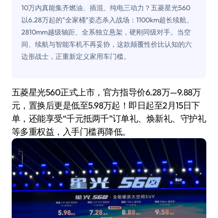
10万内真能集齐燃油、插混、纯电三动力？五菱星光560
以6.28万起的"全家桶"姿态杀入战场：1100km超长续航、
2810mm越级轴距、全系独立悬架，硬刚同级对手。当空
间、续航与智能车机不再妥协，这款颠覆性价比认知的六
边形战士，正重新定义家用车门槛。
五菱星光560正式上市，官方指导价6.28万—9.88万
元，置换后更是低至5.98万起！即日起至2月15日下
单，还能享受“千元抵两千”订单礼、焕新礼、守护礼
等多重权益，入手门槛再降低。