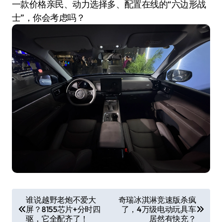
一款价格亲民、动力选择多、配置在线的“六边形战
士”，你会考虑吗？
文
谁说越野老炮不爱大
奇瑞冰淇淋竞速版杀疯
屏？8155芯片+分时四
了，4万级电动玩具车
章
驱，它全配齐了！
居然有快充？