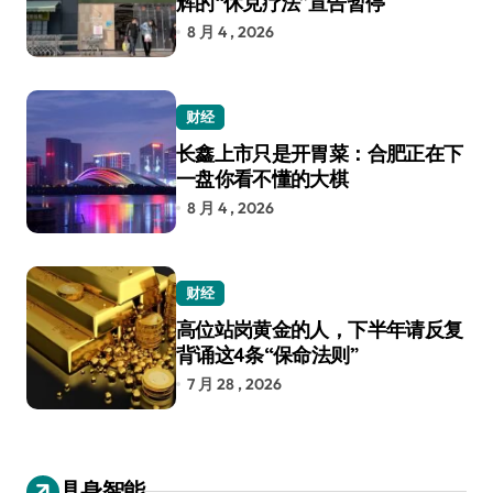
辉的“休克疗法”宣告暂停
8 月 4 , 2026
财经
长鑫上市只是开胃菜：合肥正在下
一盘你看不懂的大棋
8 月 4 , 2026
财经
高位站岗黄金的人，下半年请反复
背诵这4条“保命法则”
7 月 28 , 2026
具身智能