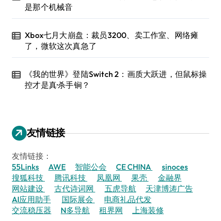
是那个机械音
Xbox七月大崩盘：裁员3200、卖工作室、网络瘫
了，微软这次真急了
《我的世界》登陆Switch 2：画质大跃进，但鼠标操
控才是真·杀手锏？
友情链接
友情链接：
55Links
AWE
智能公会
CE CHINA
sinoces
搜狐科技
腾讯科技
凤凰网
果壳
金融界
网站建设
古代诗词网
五虎导航
天津博涛广告
AI应用助手
国际展会
电商礼品代发
交流稳压器
N多导航
租界网
上海装修