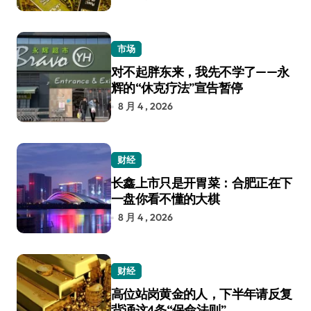
市场
对不起胖东来，我先不学了——永
辉的“休克疗法”宣告暂停
8 月 4 , 2026
财经
长鑫上市只是开胃菜：合肥正在下
一盘你看不懂的大棋
8 月 4 , 2026
财经
高位站岗黄金的人，下半年请反复
背诵这4条“保命法则”