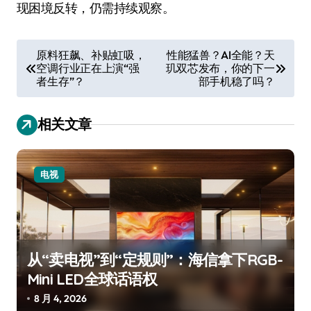
现困境反转，仍需持续观察。
文
原料狂飙、补贴虹吸，
性能猛兽？AI全能？天
空调行业正在上演“强
玑双芯发布，你的下一
章
者生存”？
部手机稳了吗？
导
航
相关文章
电视
从“卖电视”到“定规则”：海信拿下RGB-
Mini LED全球话语权
8 月 4, 2026