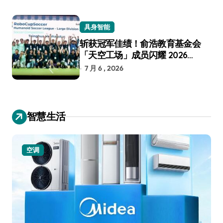
具身智能
斩获冠军佳绩！俞浩教育基金会
「天空工场」成员闪耀 2026
RoboCup 机器人世界杯
7 月 6 , 2026
智慧生活
空调