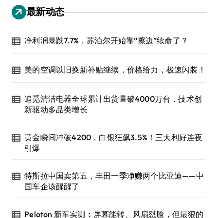
最新动态
净利润暴跌7.7%，苏泊尔开始靠“擦边”续命了？
美的空调以旧换新补贴继续，价格给力，极速闪装！
追觅清洁电器全球累计出货量破4000万台，技术创
新驱动多品类增长
黄金瞬间冲破4200，白银狂飙3.5%！三大利好连夜
引爆
特斯拉中国卖第五，丰田一季净赚两个比亚迪——中
国车企该醒醒了
Peloton 新车实测：屏幕能转、风扇怼脸，但最狠的