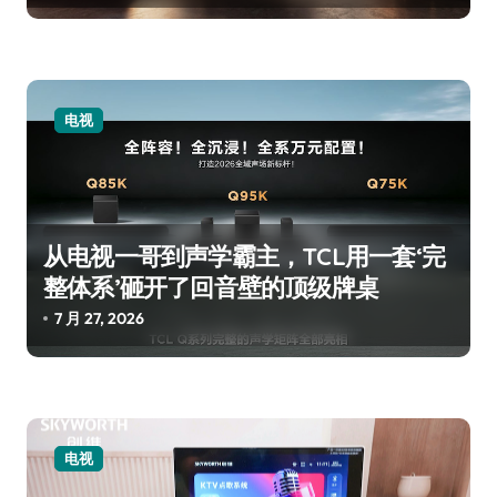
电视
从电视一哥到声学霸主，TCL用一套‘完
整体系’砸开了回音壁的顶级牌桌
7 月 27, 2026
电视