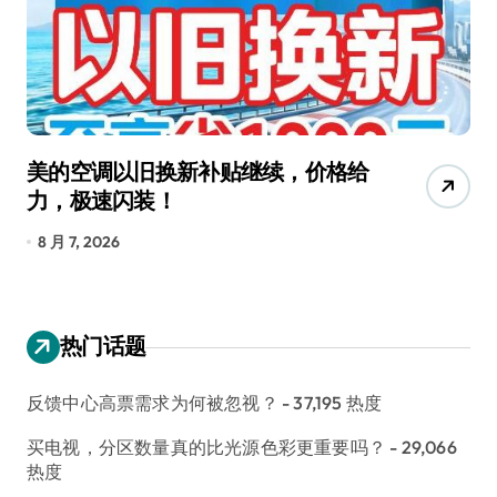
美的空调以旧换新补贴继续，价格给
追
力，极速闪装！
4
长
8 月 7, 2026
8
热门话题
反馈中心高票需求为何被忽视？
- 37,195 热度
买电视，分区数量真的比光源色彩更重要吗？
- 29,066
热度