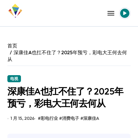
跳
转
到
内
容
首页
深康佳A也扛不住了？2025年预亏，彩电大王何去何
从
电视
深康佳A也扛不住了？2025年
预亏，彩电大王何去何从
1 月 15, 2026
#
彩电行业
#
消费电子
#
深康佳A