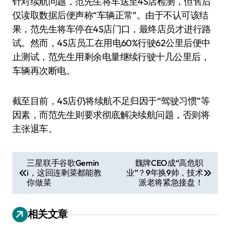
针对续航问题，范先生将车送至4S店检测，但售后
仅读取数据后便声称“车辆正常”。由于不认可该结
果，范先生将车停在4S店门口，最终店员才进行路
试。然而，4S店员工在用电60%行驶62公里后便中
止测试，范先生用剩余电量继续行驶十几公里后，
车辆再次断电。
截至目前，4S店仍将续航不足归因于“驾驶习惯”等
因素，而范先生则要求彻底解决续航问题，否则将
主张退车。
文
三星联手谷歌Gemin
魏牌CEO成“高危职
i，这回连剩菜都能教
业”？9年换9帅，技术
章
你做菜
派老将紧急接盘！
导
航
相关文章