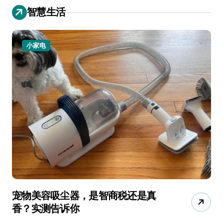
智慧生活
小家电
宠物美容吸尘器，是智商税还是真
三
香？实测告诉你
低