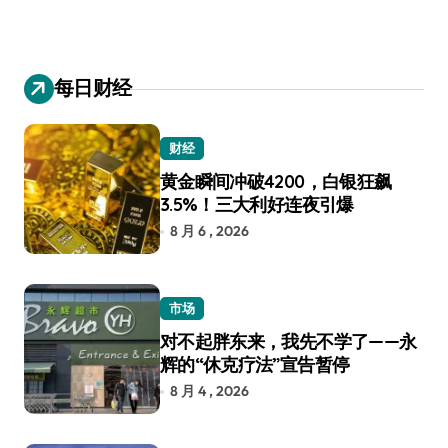
每日财经
财经
黄金瞬间冲破4200，白银狂飙
3.5%！三大利好连夜引爆
8 月 6 , 2026
市场
对不起胖东来，我先不学了——永
辉的“休克疗法”宣告暂停
8 月 4 , 2026