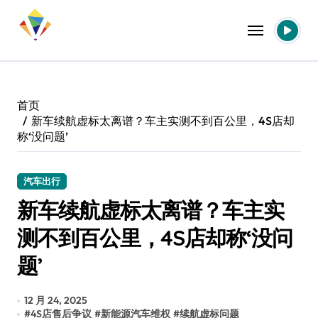
跳
转
到
内
容
首页
新车续航虚标太离谱？车主实测不到百公里，4S店却
称‘没问题’
汽车出行
新车续航虚标太离谱？车主实
测不到百公里，4S店却称‘没问
题’
12 月 24, 2025
#
4S店售后争议
#
新能源汽车维权
#
续航虚标问题