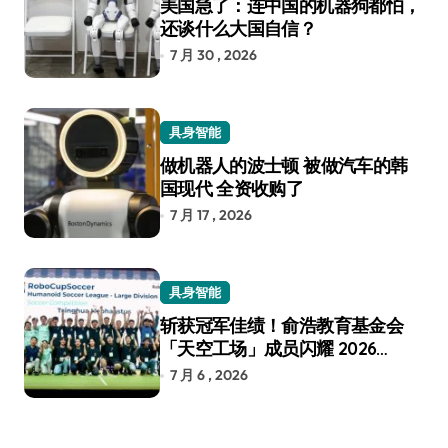
美国急了：连中国的机器狗都怕，
还谈什么大国自信？
7 月 30 , 2026
具身智能
做机器人的波士顿 被做汽车的韩
国现代 全资收购了
7 月 17 , 2026
具身智能
斩获冠军佳绩！俞浩教育基金会
「天空工场」成员闪耀 2026
RoboCup 机器人世界杯
7 月 6 , 2026