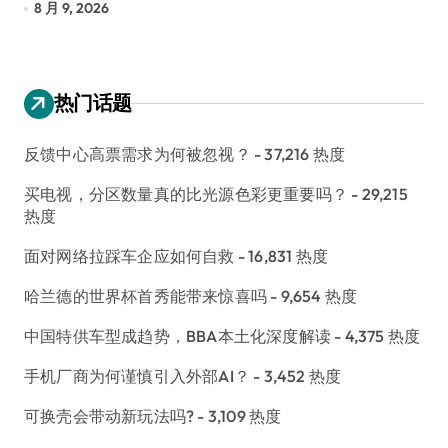
8 月 9, 2026
8
热门话题
反馈中心高票需求为何被忽视？
- 37,216 热度
买电视，分区数量真的比光源色彩更重要吗？
- 29,215
热度
面对网络拉踩车企应如何自救
- 16,831 热度
哈兰德的世界杯首秀能带来惊喜吗
- 9,654 热度
中国特供车型成趋势，BBA本土化深度解读
- 4,375 热度
手机厂商为何谨慎引入外部AI？
- 3,452 热度
可换壳会带动新玩法吗?
- 3,109 热度