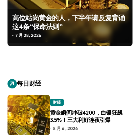
高位站岗黄金的人，下半年请反复背诵
这4条“保命法则”
7 月 28, 2026
每日财经
财经
黄金瞬间冲破4200，白银狂飙
3.5%！三大利好连夜引爆
8 月 6 , 2026