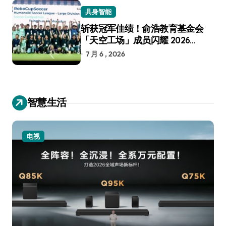
具身智能
斩获冠军佳绩！俞浩教育基金会
「天空工场」成员闪耀 2026
RoboCup 机器人世界杯
7 月 6 , 2026
智慧生活
电视