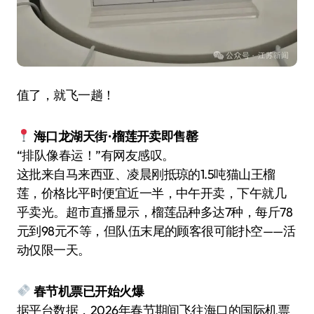
值了，就飞一趟！
海口龙湖天街 · 榴莲开卖即售罄
“排队像春运！”有网友感叹。
这批来自马来西亚、凌晨刚抵琼的1.5吨猫山王榴
莲，价格比平时便宜近一半，中午开卖，下午就几
乎卖光。超市直播显示，榴莲品种多达7种，每斤78
元到98元不等，但队伍末尾的顾客很可能扑空——活
动仅限一天。
春节机票已开始火爆
据平台数据，2026年春节期间飞往海口的国际机票