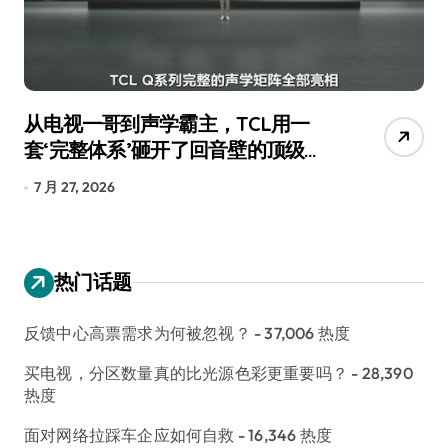
从电视一哥到声学霸主，TCL用一
追
套‘完整体系’砸开了回音壁的顶级牌
4
桌
长
7 月 27, 2026
8
热门话题
反馈中心高票需求为何被忽视？
- 37,006 热度
买电视，分区数量真的比光源色彩更重要吗？
- 28,390
热度
面对网络拉踩车企应如何自救
- 16,346 热度