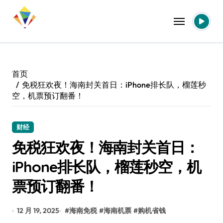
跳
转
到
内
容
首页
免税狂欢夜！海南封关首日：iPhone排长队，榴莲秒
空，机票预订翻番！
财经
免税狂欢夜！海南封关首日：
iPhone排长队，榴莲秒空，机
票预订翻番！
12 月 19, 2025
#
海南免税
#
海南机票
#
购机省钱