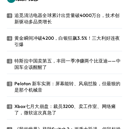
追觅清洁电器全球累计出货量破4000万台，技术创
新驱动多品类增长
黄金瞬间冲破4200，白银狂飙3.5%！三大利好连夜
引爆
特斯拉中国卖第五，丰田一季净赚两个比亚迪——中
国车企该醒醒了
Peloton 新车实测：屏幕能转、风扇怼脸，但最狠的
是那个机械音
Xbox七月大崩盘：裁员3200、卖工作室、网络瘫
了，微软这次真急了
《我的世界》登陆Switch 2：画质大跃进，但鼠标操