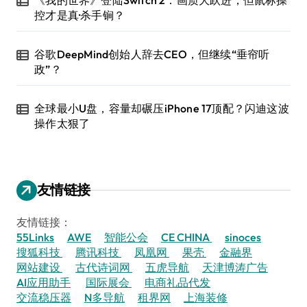
控才是真·杀手锏？
谷歌DeepMind创始人辞去CEO，但继续“垂帘听
政”？
全球最小U盘，容量却碾压iPhone 17顶配？闪迪这波
操作太狠了
友情链接
友情链接：
55Links
AWE
智能公会
CE CHINA
sinoces
搜狐科技
腾讯科技
凤凰网
果壳
金融界
网站建设
古代诗词网
五虎导航
天津博涛广告
AI应用助手
国际展会
电商礼品代发
交流稳压器
N多导航
租界网
上海装修