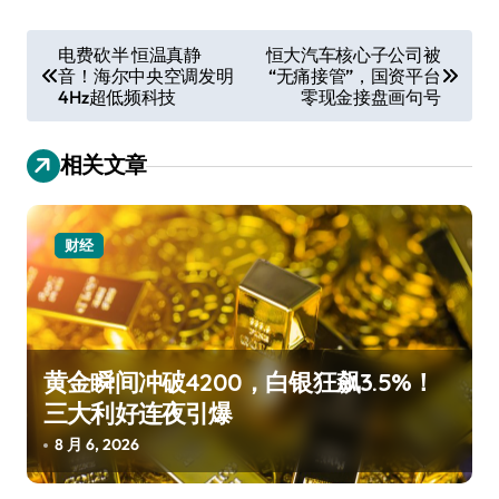
文
电费砍半 恒温真静
恒大汽车核心子公司被
音！海尔中央空调发明
“无痛接管”，国资平台
章
4Hz超低频科技
零现金接盘画句号
导
航
相关文章
财经
黄金瞬间冲破4200，白银狂飙3.5%！
三大利好连夜引爆
8 月 6, 2026