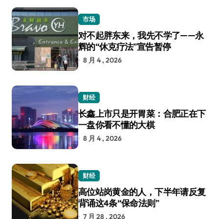
市场
对不起胖东来，我先不学了——永
辉的“休克疗法”宣告暂停
8 月 4 , 2026
财经
长鑫上市只是开胃菜：合肥正在下
一盘你看不懂的大棋
8 月 4 , 2026
财经
高位站岗黄金的人，下半年请反复
背诵这4条“保命法则”
7 月 28 , 2026