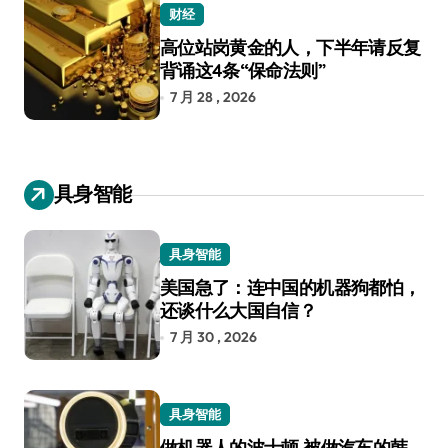
财经
高位站岗黄金的人，下半年请反复
背诵这4条“保命法则”
7 月 28 , 2026
具身智能
具身智能
美国急了：连中国的机器狗都怕，
还谈什么大国自信？
7 月 30 , 2026
具身智能
做机器人的波士顿 被做汽车的韩