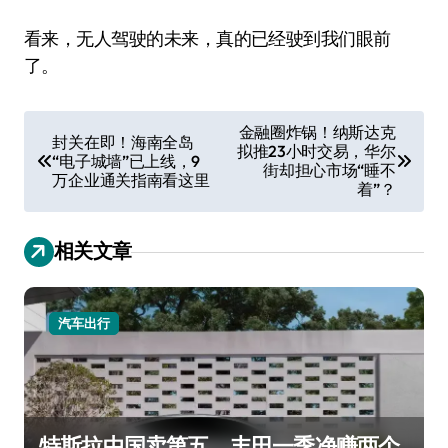
看来，无人驾驶的未来，真的已经驶到我们眼前
了。
文
金融圈炸锅！纳斯达克
封关在即！海南全岛
拟推23小时交易，华尔
章
“电子城墙”已上线，9
街却担心市场“睡不
万企业通关指南看这里
导
着”？
航
相关文章
汽车出行
特斯拉中国卖第五，丰田一季净赚两个