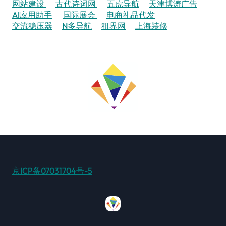
网站建设
古代诗词网
五虎导航
天津博涛广告
AI应用助手
国际展会
电商礼品代发
交流稳压器
N多导航
租界网
上海装修
京ICP备07031704号-5