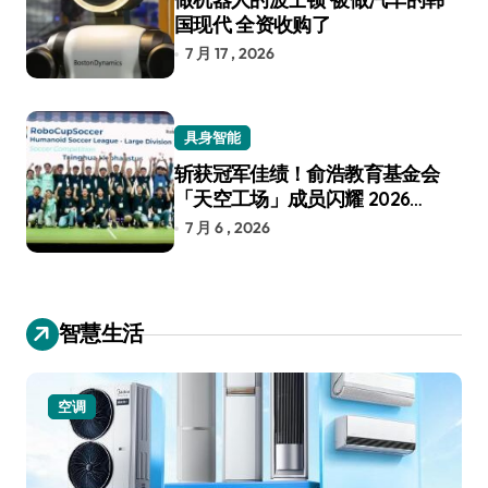
国现代 全资收购了
7 月 17 , 2026
具身智能
斩获冠军佳绩！俞浩教育基金会
「天空工场」成员闪耀 2026
RoboCup 机器人世界杯
7 月 6 , 2026
智慧生活
空调