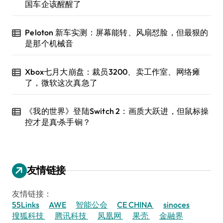
国车企该醒醒了
Peloton 新车实测：屏幕能转、风扇怼脸，但最狠的
是那个机械音
Xbox七月大崩盘：裁员3200、卖工作室、网络瘫
了，微软这次真急了
《我的世界》登陆Switch 2：画质大跃进，但鼠标操
控才是真·杀手锏？
友情链接
友情链接：
55Links
AWE
智能公会
CE CHINA
sinoces
搜狐科技
腾讯科技
凤凰网
果壳
金融界