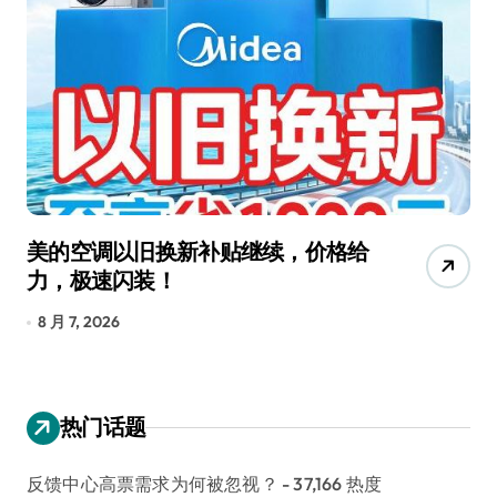
美的空调以旧换新补贴继续，价格给
追
力，极速闪装！
4
长
8 月 7, 2026
8
热门话题
反馈中心高票需求为何被忽视？
- 37,166 热度