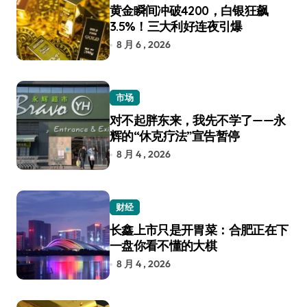
黄金瞬间冲破4200，白银狂飙
3.5%！三大利好连夜引爆
8 月 6 , 2026
市场
对不起胖东来，我先不学了——永
辉的“休克疗法”宣告暂停
8 月 4 , 2026
财经
长鑫上市只是开胃菜：合肥正在下
一盘你看不懂的大棋
8 月 4 , 2026