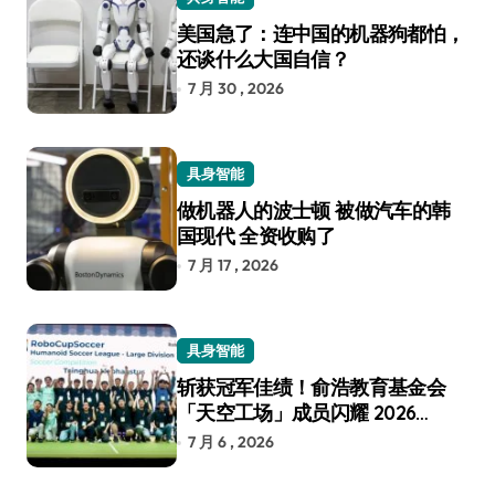
美国急了：连中国的机器狗都怕，
还谈什么大国自信？
7 月 30 , 2026
具身智能
做机器人的波士顿 被做汽车的韩
国现代 全资收购了
7 月 17 , 2026
具身智能
斩获冠军佳绩！俞浩教育基金会
「天空工场」成员闪耀 2026
RoboCup 机器人世界杯
7 月 6 , 2026