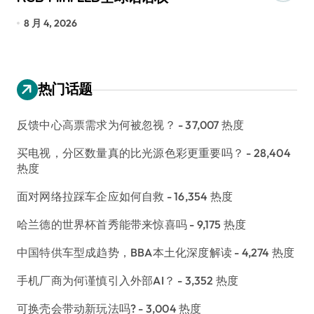
8 月 4, 2026
7
热门话题
反馈中心高票需求为何被忽视？
- 37,007 热度
买电视，分区数量真的比光源色彩更重要吗？
- 28,404
热度
面对网络拉踩车企应如何自救
- 16,354 热度
哈兰德的世界杯首秀能带来惊喜吗
- 9,175 热度
中国特供车型成趋势，BBA本土化深度解读
- 4,274 热度
手机厂商为何谨慎引入外部AI？
- 3,352 热度
可换壳会带动新玩法吗?
- 3,004 热度