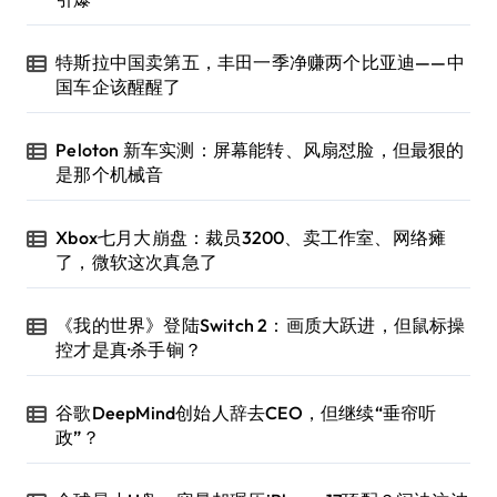
特斯拉中国卖第五，丰田一季净赚两个比亚迪——中
国车企该醒醒了
Peloton 新车实测：屏幕能转、风扇怼脸，但最狠的
是那个机械音
Xbox七月大崩盘：裁员3200、卖工作室、网络瘫
了，微软这次真急了
《我的世界》登陆Switch 2：画质大跃进，但鼠标操
控才是真·杀手锏？
谷歌DeepMind创始人辞去CEO，但继续“垂帘听
政”？