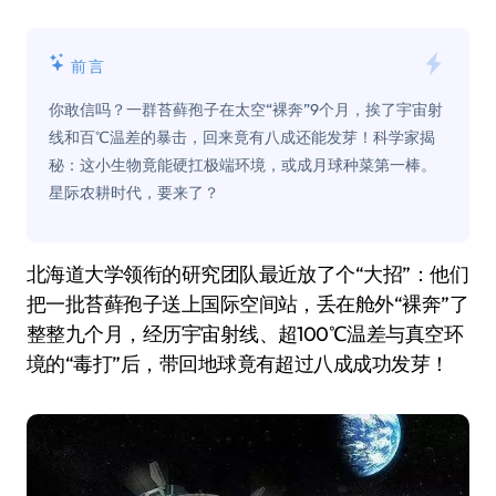
前言
你敢信吗？一群苔藓孢子在太空“裸奔”9个月，挨了宇宙射
线和百℃温差的暴击，回来竟有八成还能发芽！科学家揭
秘：这小生物竟能硬扛极端环境，或成月球种菜第一棒。
星际农耕时代，要来了？
北海道大学领衔的研究团队最近放了个“大招”：他们
把一批苔藓孢子送上国际空间站，丢在舱外“裸奔”了
整整九个月，经历宇宙射线、超100℃温差与真空环
境的“毒打”后，带回地球竟有超过八成成功发芽！