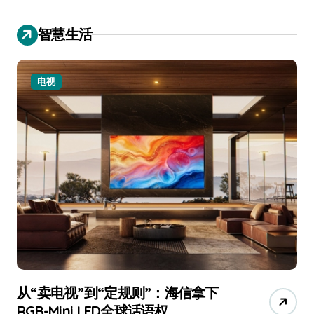
智慧生活
电视
从“卖电视”到“定规则”：海信拿下
追
RGB-Mini LED全球话语权
已