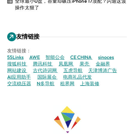
全球最小U盘，容量却碾压iPhone 17顶配？闪迪这波
操作太狠了
友情链接
友情链接：
55Links
AWE
智能公会
CE CHINA
sinoces
搜狐科技
腾讯科技
凤凰网
果壳
金融界
网站建设
古代诗词网
五虎导航
天津博涛广告
AI应用助手
国际展会
电商礼品代发
交流稳压器
N多导航
租界网
上海装修