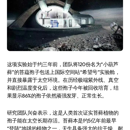
这项实验始于约三年前，团队将120份名为“小葫芦
藓”的苔藴孢子包送上国际空间站“希望号”实验舱，
并直接暴露于太空环境。在历经极端紫外线、真空
和剧烈温度变化后，这些孢子今年被回收培育，结
果显示86%的孢子依然顽强发芽、正常生长。
研究团队兴奋表示，这是人类首次证实苔藓植物的
孢子能在太空长期存活。苔藓本是约5亿年前最早
“登陆”地球的植物之一，天生具备强大的抗干燥、耐