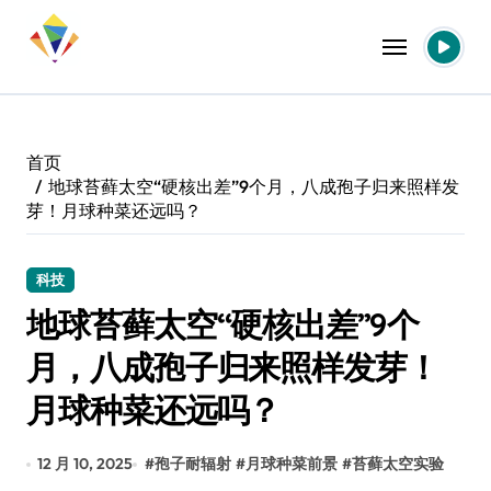
跳
转
到
内
容
首页
地球苔藓太空“硬核出差”9个月，八成孢子归来照样发
芽！月球种菜还远吗？
科技
地球苔藓太空“硬核出差”9个
月，八成孢子归来照样发芽！
月球种菜还远吗？
12 月 10, 2025
#
孢子耐辐射
#
月球种菜前景
#
苔藓太空实验