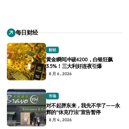
每日财经
财经
黄金瞬间冲破4200，白银狂飙
3.5%！三大利好连夜引爆
8 月 6 , 2026
市场
对不起胖东来，我先不学了——永
辉的“休克疗法”宣告暂停
8 月 4 , 2026