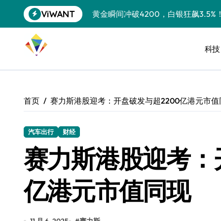
跳
ViWANT
黄金瞬间冲破4200，白银狂飙3.5
转
到
特斯拉中国卖第五，丰田一季净赚两
内
容
科技
Peloton 新车实测：屏幕能转、
Xbox七月大崩盘：裁员3200、
《我的世界》登陆Switch 2：画质
首页
赛力斯港股迎考：开盘破发与超2200亿港元市值
谷歌DeepMind创始人辞去CEO，但
全球最小U盘，容量却碾压iPhone 
汽车出行
财经
赛力斯港股迎考：开
400层堆叠、性能翻倍 三星把最新存
召回X9、合作大众遇冷、高端梦碎：
亿港元市值同现
比Model 3便宜？不，比Model 3有
550亿美金！沙特把EA买了，但背了