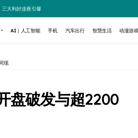
%！三大利好连夜引爆
个比亚迪——中国车企该醒醒了
AI｜人工智能
手机
汽车出行
智慧生活
动漫游
风扇怼脸，但最狠的是那个机械音
卖工作室、网络瘫了，微软这次真急了
大跃进，但鼠标操控才是真·杀手锏？
同现
继续“垂帘听政”？
17顶配？闪迪这波操作太狠了
盘破发与超2200
储技术给了AI
小鹏的“多事之夏”
面儿——试驾雷克萨斯ES 500e
200亿的债