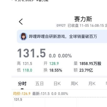
11 月 6, 2025
#
赛力斯
Xbox 25岁生日送壁纸送徽章，就
别再用汽车USB给MacBook充电了
花钱买宝马，启动先看蜘蛛侠？”车
Windows 11家庭版和专业版，选
你的U盘格式对了吗？详解exFAT和N
维修店最怕的“作死”操作：把手机塞
轻到忽略不计 大疆Mini 2S内录实
从“卖电视”到“定规则”：海信拿下RGB-
对不起胖东来，我先不学了——永辉的
国际首次！中国钙钛矿探测器太空“
小米涨价！K90跳上3099，小米17标