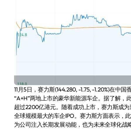
长鑫上市只是开胃菜：合肥正在下一
耳机低音像白开水？90%的人第一步
复古玩家狂喜：Anbernic第三次复刻
Xbox 360 游戏终于要登 PC，光
AirTag 新版到底香不香？一篇帮你
苹果三星偷偷在用的“无感切换”，索尼
Apple Watch 表盘还能这么玩？
追觅清洁电器全球累计出货量破400
11月5日，
赛力斯
(144.280, -1.75, -1.20%)
在中国
“A+H”两地上市的豪华新能源车企。据了解，此
超过2200亿港元。随着成功上市，赛力斯成为
全球规模最大的车企IPO。赛力斯方面表示，
为公司注入长期发展动能，也为未来全球化战