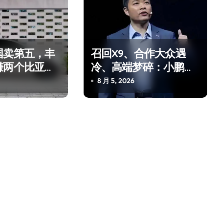
国卖第五，丰
召回X9、合作大众遇
赚两个比亚迪
冷、高端梦碎：小鹏的
车企该醒醒了
“多事之夏”
8 月 5, 2026