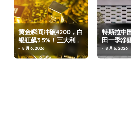
黄金瞬间冲破4200，白
特斯拉中
银狂飙3.5%！三大利好
田一季净
连夜引爆
——中国
8 月 6, 2026
8 月 6, 2026