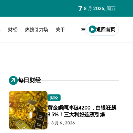
7
8 月 2026, 周五
戏
财经
热搜引力场
关于
返回首页
每日财经
财经
黄金瞬间冲破4200，白银狂飙
3.5%！三大利好连夜引爆
8 月 6 , 2026