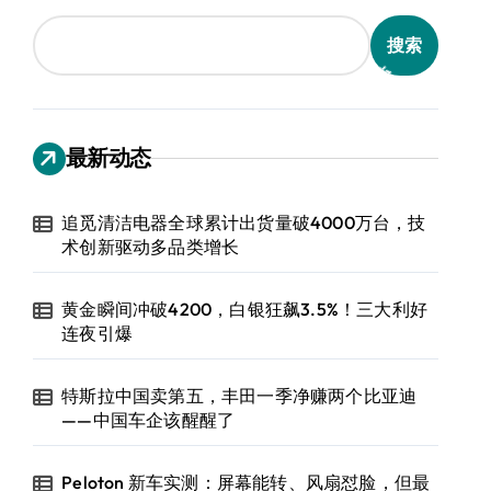
搜索
最新动态
追觅清洁电器全球累计出货量破4000万台，技
术创新驱动多品类增长
黄金瞬间冲破4200，白银狂飙3.5%！三大利好
连夜引爆
特斯拉中国卖第五，丰田一季净赚两个比亚迪
——中国车企该醒醒了
Peloton 新车实测：屏幕能转、风扇怼脸，但最