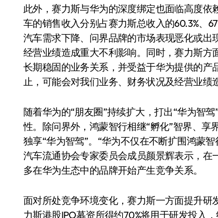
此外，赛力斯与华为的深度绑定也面临高度依赖性
车的销售收入分别占赛力斯总收入的60.3%、67
汽车需求下降、问界品牌的市场表现恶化或出
经营业绩造成重大不利影响。同时，赛力斯方
长期稳固的业务关系，并受益于华为提供的产
止，可能会对我们业务、财务状况及经营业绩造
从电视一哥到声学霸主，
随着华为的“朋友圈”持续扩大，打出“华为智
性。除问界外，鸿蒙智行相继“孵化”智界、享
TCL用一套‘完整体系’砸
独享“华为智驾”。“华为不仅在不断扩围鸿蒙
开了回音壁的顶级牌桌
7 月 27, 2026
汽车流通协会专家委员会成员颜景辉表示，在
多在华为生态中的品牌开始产生竞争关系。
面对所处竞争环境变化，赛力斯一方面提升研
力斯港股IPO募资所得约70%将用于研发投入