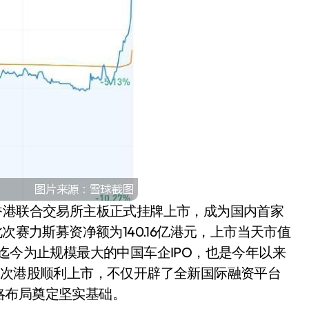
盘你看不懂的大棋
就做错了
GBA SP，情怀拉满
盘党也能“以盘换数”了？
避坑+种草
Bose却学不会？一文讲透
保姆级教程，有手就会！
0万台，技术创新驱动多品类增长
香港联合交易所主板正式挂牌上市，成为国内首家
次赛力斯募资净额为140.16亿港元，上市当天市值
迄今为止规模最大的中国车企IPO，也是今年以来
此次港股顺利上市，不仅开辟了全新国际融资平台
略布局奠定坚实基础。