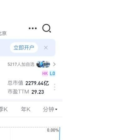
是不送主机，你领不领？
！老司机教你3招真·快充
主怒了：车内不是广告屏！
错真的会后悔吗？
TFS的终极对决
冰箱，你中招了吗？
测，值不值得冲？
Mini LED全球话语权
“休克疗法”宣告暂停
开箱”，一边探测射线一边光伏发电
准版逼近4800