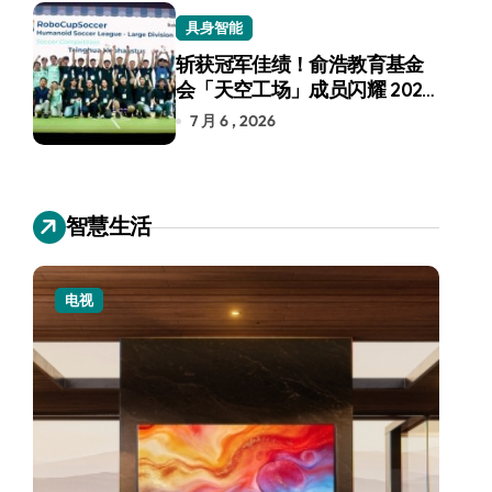
具身智能
斩获冠军佳绩！俞浩教育基金
会「天空工场」成员闪耀 2026
RoboCup 机器人世界杯
7 月 6 , 2026
智慧生活
电视