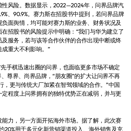
风险。数据显示，2022—2024年，问界品牌汽
.9%、90.9%。赛力斯在招股书中提到，若问界品牌
现负面舆情，均可能对赛力斯的业务、财务状况及
面在招股书的风险提示中明确：“我们与华为建立了
品及服务，若与该等合作伙伴的合作出现中断或终
成重大不利影响。”
追觅清洁电器全球累计出
驾”先手棋迅速出圈的问界，也面临更多市场不确定
界、尊界、尚界品牌，“朋友圈”的扩大让问界不再
货量破4000万台，技术
智行，更与传统大厂加紧在智驾领域的合作。”中国
创新驱动多品类增长
8 月 6, 2026
一定程度上问界拥有的独特优势正在减弱，并与更
发能力，另一方面开拓海外市场。据了解，此次赛
，约20%用于多元化新营销渠道投入、海外销售及充