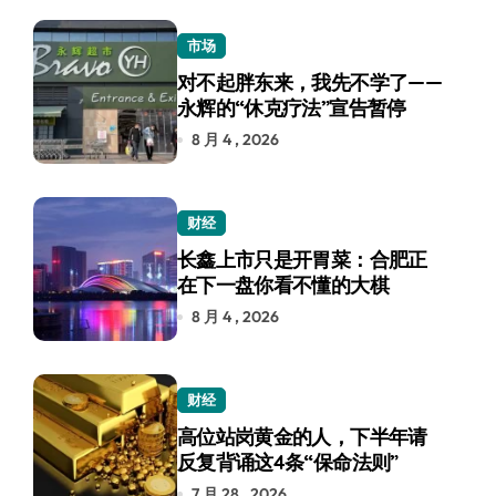
市场
对不起胖东来，我先不学了——
永辉的“休克疗法”宣告暂停
8 月 4 , 2026
财经
长鑫上市只是开胃菜：合肥正
在下一盘你看不懂的大棋
8 月 4 , 2026
财经
高位站岗黄金的人，下半年请
反复背诵这4条“保命法则”
7 月 28 , 2026