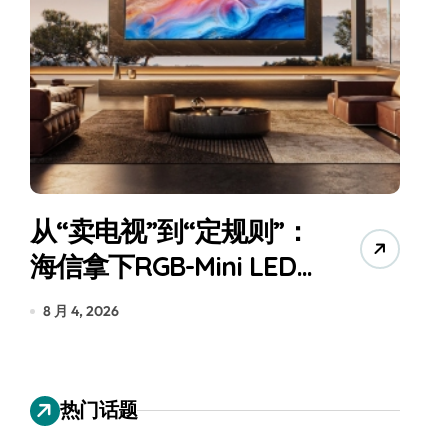
从“卖电视”到“定规则”：
海信拿下RGB-Mini LED
全球话语权
为
8 月 4, 2026
7
热门话题