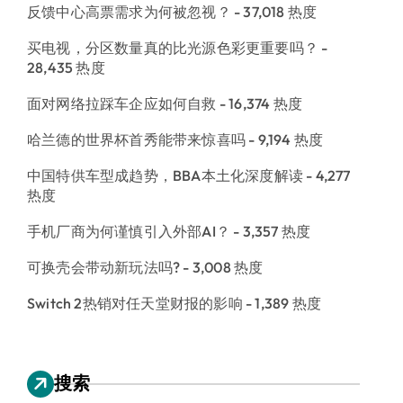
反馈中心高票需求为何被忽视？
- 37,018 热度
买电视，分区数量真的比光源色彩更重要吗？
-
28,435 热度
面对网络拉踩车企应如何自救
- 16,374 热度
哈兰德的世界杯首秀能带来惊喜吗
- 9,194 热度
中国特供车型成趋势，BBA本土化深度解读
- 4,277
热度
手机厂商为何谨慎引入外部AI？
- 3,357 热度
可换壳会带动新玩法吗?
- 3,008 热度
Switch 2热销对任天堂财报的影响
- 1,389 热度
搜索