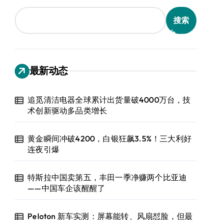
搜索
最新动态
追觅清洁电器全球累计出货量破4000万台，技
术创新驱动多品类增长
黄金瞬间冲破4200，白银狂飙3.5%！三大利好
连夜引爆
特斯拉中国卖第五，丰田一季净赚两个比亚迪
——中国车企该醒醒了
Peloton 新车实测：屏幕能转、风扇怼脸，但最