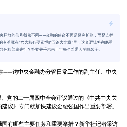
是不送主机，你领不领？
！老司机教你3招真·快充
主怒了：车内不是广告屏！
央释放的信号截然不同——金融的使命不再是逐利扩张，而是支撑
错真的会后悔吗？
的变革藏在“六大核心要素”和“五篇大文章”里，这套逻辑将彻底重
绿色和普惠先行？答案关乎未来十年每个普通人的钱袋子。
TFS的终极对决
冰箱，你中招了吗？
测，值不值得冲？
Mini LED全球话语权
“休克疗法”宣告暂停
局。党的二十届四中全会审议通过的《中共中央关
的建议》专门就加快建设金融强国作出重要部署。
开箱”，一边探测射线一边光伏发电
准版逼近4800
强国有哪些主要任务和重要举措？新华社记者采访