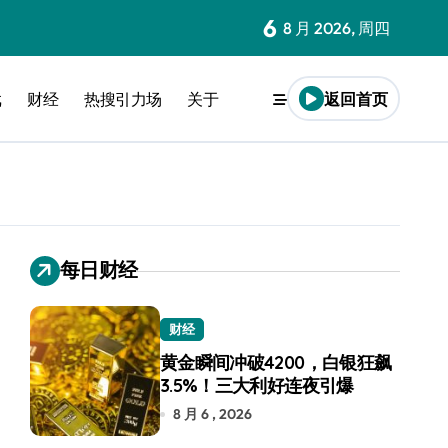
6
8 月 2026, 周四
戏
财经
热搜引力场
关于
返回首页
每日财经
财经
黄金瞬间冲破4200，白银狂飙
3.5%！三大利好连夜引爆
8 月 6 , 2026