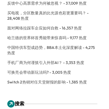
反馈中心高票需求为何被忽视？
- 37,009 热度
买电视，分区数量真的比光源色彩更重要吗？
-
28,408 热度
面对网络拉踩车企应如何自救
- 16,357 热度
哈兰德的世界杯首秀能带来惊喜吗
- 9,177 热度
中国特供车型成趋势，BBA本土化深度解读
- 4,275
热度
手机厂商为何谨慎引入外部AI？
- 3,353 热度
可换壳会带动新玩法吗?
- 3,005 热度
Switch 2热销对任天堂财报的影响
- 1,385 热度
搜索