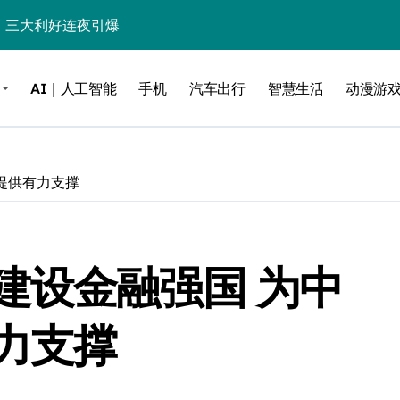
%！三大利好连夜引爆
个比亚迪——中国车企该醒醒了
AI｜人工智能
手机
汽车出行
智慧生活
动漫游
风扇怼脸，但最狠的是那个机械音
卖工作室、网络瘫了，微软这次真急了
大跃进，但鼠标操控才是真·杀手锏？
提供有力支撑
继续“垂帘听政”？
17顶配？闪迪这波操作太狠了
建设金融强国 为中
储技术给了AI
小鹏的“多事之夏”
力支撑
面儿——试驾雷克萨斯ES 500e
200亿的债