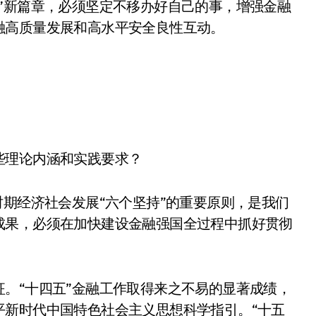
”新篇章，必须坚定不移办好自己的事，增强金融
融高质量发展和高水平安全良性互动。
些理论内涵和实践要求？
累计出
从“卖电视”到“定规则”：
技术
海信拿下RGB-Mini LED
时期经济社会发展“六个坚持”的重要原则，是我们
长
全球话语权
8 月 4, 2026
成果，必须在加快建设金融强国全过程中抓好贯彻
。“十四五”金融工作取得来之不易的显著成绩，
平新时代中国特色社会主义思想科学指引。“十五