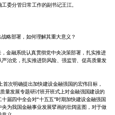
盘你看不懂的大棋
融工委分管日常工作的副书记王江。
就做错了
GBA SP，情怀拉满
盘党也能“以盘换数”了？
出战略部署，如何理解其重大意义？
避坑+种草
来，金融系统认真贯彻党中央决策部署，扎实推进
Bose却学不会？一文讲透
从严治党，扎实推进防风险、强监管、促高质量发
保姆级教程，有手就会！
0万台，技术创新驱动多品类增长
议上首次明确提出加快建设金融强国的宏伟目标，
融高质量发展专题研讨班开班式上对金融强国建设的
十届四中全会对“十五五”时期加快建设金融强国
中央为我国金融事业发展擘画的壮阔蓝图，对于做
导意义。