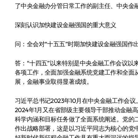
长鑫上市只是开胃菜：合肥正在下一
了中央金融办分管日常工作的副主任、中央金
耳机低音像白开水？90%的人第一步
深刻认识加快建设金融强国的重大意义
复古玩家狂喜：Anbernic第三次复刻
Xbox 360 游戏终于要登 PC，光
问：全会对“十五五”时期加快建设金融强国作
AirTag 新版到底香不香？一篇帮你
答：“十四五”以来特别是中央金融工作会议以
苹果三星偷偷在用的“无感切换”，索尼
各项工作，全面加强金融系统党建工作和全面
Apple Watch 表盘还能这么玩？
展，金融事业取得显著成绩。
追觅清洁电器全球累计出货量破400
习近平总书记2023年10月在中央金融工作会
2024年1月又在省部级主要领导干部推动金
科学内涵和目标任务做了全面系统阐述。党的二
作出战略部署，这是以习近平同志为核心的党
好新时代新征程金融工作具有重大而深远的指