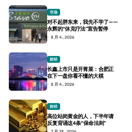
市场
对不起胖东来，我先不学了——
永辉的“休克疗法”宣告暂停
8 月 4 , 2026
财经
长鑫上市只是开胃菜：合肥正
在下一盘你看不懂的大棋
8 月 4 , 2026
财经
高位站岗黄金的人，下半年请
反复背诵这4条“保命法则”
7 月 28 , 2026