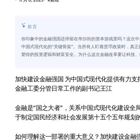
11 月 6, 2025
#
财经
Xbox 25岁生日送壁纸送徽章，就
别再用汽车USB给MacBook充电了
前言
花钱买宝马，启动先看蜘蛛侠？”车
你印象中的金融强国还停留在华尔街的资本游戏里吗？这次中
Windows 11家庭版和专业版，选
中国式现代化的“关键骨架”。当所有人盯着货币政策时，真正
塑你的投资逻辑和财富安全。为什么这次金融改革要让科技、
你的U盘格式对了吗？详解exFAT和N
维修店最怕的“作死”操作：把手机塞
加快建设金融强国 为中国式现代化提供有力支撑——访中央金融办分管日常工作的副主任、中央
轻到忽略不计 大疆Mini 2S内录实
金融工委分管日常工作的副书记王江
从“卖电视”到“定规则”：海信拿下RGB-
对不起胖东来，我先不学了——永辉的
金融是“国之大者”，关系中国式现代化建设全
于制定国民经济和社会发展第十五个五年规划
国际首次！中国钙钛矿探测器太空“
小米涨价！K90跳上3099，小米17标
如何理解这一部署的重大意义？加快建设金融