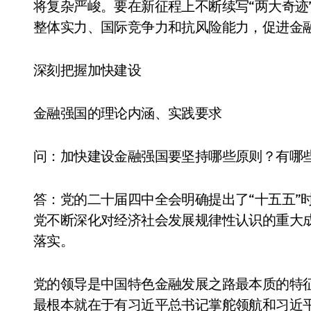
将复杂严峻。要在新征程上不断续写“两大奇迹
整体实力、国际竞争力和抗风险能力，促进金
深刻把握加快建设
金融强国的理论内涵、实践要求
问：加快建设金融强国要坚持哪些原则？有哪
声学霸主，
追觅清洁电器全球
整体系’砸
货量破4000万台，
答：党的二十届四中全会明确提出了“十五五”
顶级牌桌
创新驱动多品类增
8 月 6, 2026
党不断深化对经济社会发展规律性认识的重大
落实。
党的领导是中国特色金融发展之路最本质的特征
最根本就在于有习近平总书记掌舵领航和习近