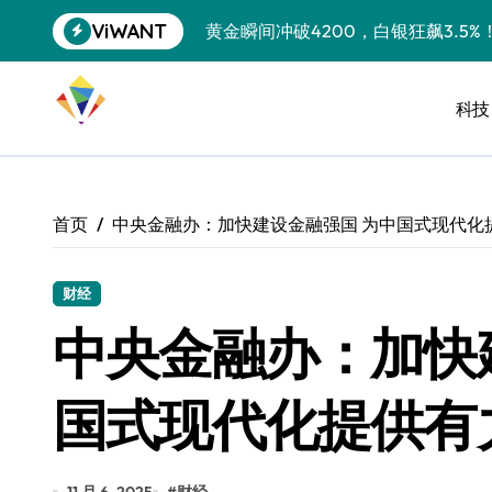
跳
ViWANT
黄金瞬间冲破4200，白银狂飙3.5
转
到
特斯拉中国卖第五，丰田一季净赚两
内
容
科技
Peloton 新车实测：屏幕能转、
Xbox七月大崩盘：裁员3200、
《我的世界》登陆Switch 2：画质
首页
中央金融办：加快建设金融强国 为中国式现代化
谷歌DeepMind创始人辞去CEO，但
全球最小U盘，容量却碾压iPhone 
财经
中央金融办：加快
400层堆叠、性能翻倍 三星把最新存
召回X9、合作大众遇冷、高端梦碎：
国式现代化提供有
比Model 3便宜？不，比Model 3有
550亿美金！沙特把EA买了，但背了