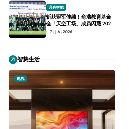
具身智能
斩获冠军佳绩！俞浩教育基金
会「天空工场」成员闪耀 2026
RoboCup 机器人世界杯
7 月 6 , 2026
智慧生活
小家电