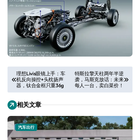
文
理想Livis眼镜上手：车
特斯拉擎天柱两年半逆
机反向操控+头枕扬声
袭，马斯克放话：未来
章
器，钛合金框只重36g
每人一台，卖白菜价！
导
航
相关文章
汽车出行