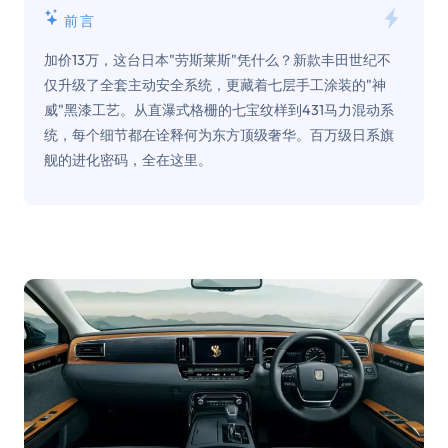
前言
加价13万，这台日本"劳斯莱斯"凭什么？新款丰田世纪不
仅升级了全套主动安全系统，更藏着七层手工涂装的"神
威"黑漆工艺。从直瀑式格栅的七宝纹样到431马力混动系
统，每个细节都在诠释何为东方顶级奢华。百万级日系旗
舰的进化密码，全在这里。