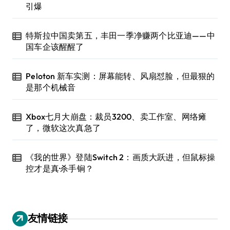
引爆
特斯拉中国卖第五，丰田一季净赚两个比亚迪——中
国车企该醒醒了
Peloton 新车实测：屏幕能转、风扇怼脸，但最狠的
是那个机械音
Xbox七月大崩盘：裁员3200、卖工作室、网络瘫
了，微软这次真急了
《我的世界》登陆Switch 2：画质大跃进，但鼠标操
控才是真·杀手锏？
友情链接