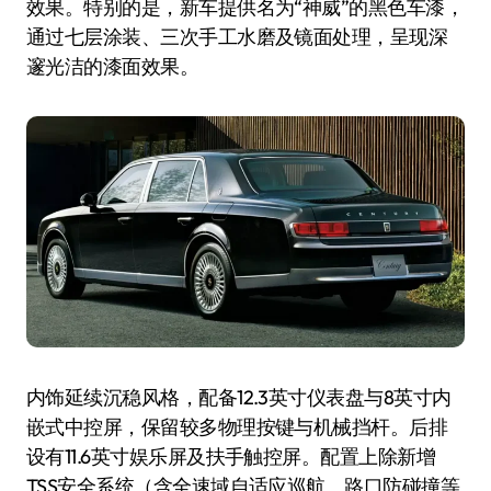
效果。特别的是，新车提供名为“神威”的黑色车漆，
通过七层涂装、三次手工水磨及镜面处理，呈现深
邃光洁的漆面效果。
内饰延续沉稳风格，配备12.3英寸仪表盘与8英寸内
嵌式中控屏，保留较多物理按键与机械挡杆。后排
设有11.6英寸娱乐屏及扶手触控屏。配置上除新增
TSS安全系统（含全速域自适应巡航、路口防碰撞等