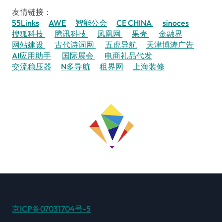
友情链接：
55Links
AWE
智能公会
CE CHINA
sinoces
搜狐科技
腾讯科技
凤凰网
果壳
金融界
网站建设
古代诗词网
五虎导航
天津博涛广告
AI应用助手
国际展会
电商礼品代发
交流稳压器
N多导航
租界网
上海装修
京ICP备07031704号-5