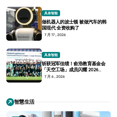
具身智能
做机器人的波士顿 被做汽车的韩
国现代 全资收购了
7 月 17 , 2026
具身智能
斩获冠军佳绩！俞浩教育基金会
「天空工场」成员闪耀 2026
RoboCup 机器人世界杯
7 月 6 , 2026
智慧生活