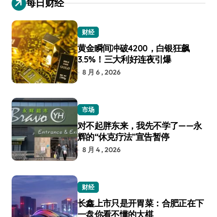
每日财经
财经
黄金瞬间冲破4200，白银狂飙
3.5%！三大利好连夜引爆
8 月 6 , 2026
市场
对不起胖东来，我先不学了——永
辉的“休克疗法”宣告暂停
8 月 4 , 2026
财经
长鑫上市只是开胃菜：合肥正在下
一盘你看不懂的大棋