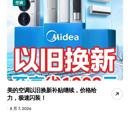
空调
美的空调以旧换新补贴继续，价格给
追
力，极速闪装！
4
长
8 月 7, 2026
8