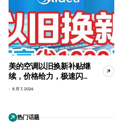
美的空调以旧换新补贴继
续，价格给力，极速闪
货
装！
8 月 7, 2026
8
热门话题