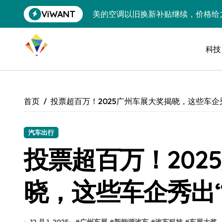
跳
ViWANT
美的空调以旧换新补贴继续，价格给
转
到
追觅清洁电器全球累计出货量破400
内
容
科技
黄金瞬间冲破4200，白银狂飙3.5
特斯拉中国卖第五，丰田一季净赚两
Peloton 新车实测：屏幕能转、
首页
投票超百万！2025广州车展大奖揭晓，这些车企
Xbox七月大崩盘：裁员3200、
《我的世界》登陆Switch 2：画质
汽车出行
投票超百万！202
谷歌DeepMind创始人辞去CEO，但
全球最小U盘，容量却碾压iPhone 
晓，这些车企秀出“
400层堆叠、性能翻倍 三星把最新存
召回X9、合作大众遇冷、高端梦碎：