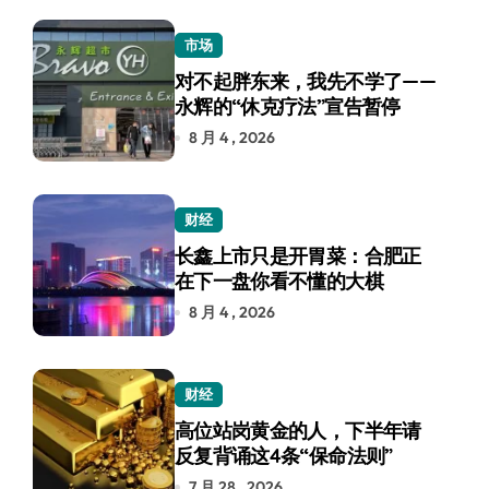
市场
对不起胖东来，我先不学了——
永辉的“休克疗法”宣告暂停
8 月 4 , 2026
财经
长鑫上市只是开胃菜：合肥正
在下一盘你看不懂的大棋
8 月 4 , 2026
财经
高位站岗黄金的人，下半年请
反复背诵这4条“保命法则”
7 月 28 , 2026