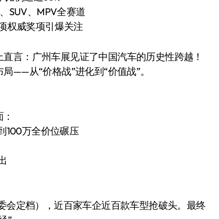
开箱”，一边探测射线一边光伏发电
、SUV、MPV全赛道
8项权威奖项引爆关注
准版逼近4800
盘你看不懂的大棋
上直言：广州车展见证了中国汽车的历史性跨越！
就做错了
——从“价格战”进化到“价值战”。
GBA SP，情怀拉满
盘党也能“以盘换数”了？
面：
避坑+种草
到100万全价位碾压
边”续命了？
出
组委会定档），近百家车企近百款车型抢破头。最终