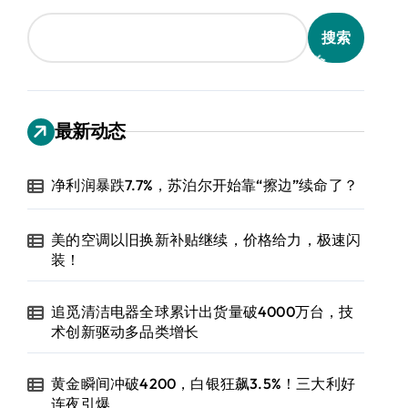
搜索
最新动态
净利润暴跌7.7%，苏泊尔开始靠“擦边”续命了？
美的空调以旧换新补贴继续，价格给力，极速闪
装！
追觅清洁电器全球累计出货量破4000万台，技
术创新驱动多品类增长
黄金瞬间冲破4200，白银狂飙3.5%！三大利好
连夜引爆