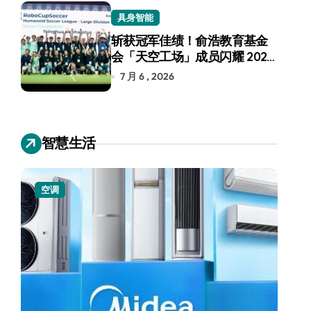
具身智能
斩获冠军佳绩！俞浩教育基金
会「天空工场」成员闪耀 2026
RoboCup 机器人世界杯
7 月 6 , 2026
智慧生活
空调