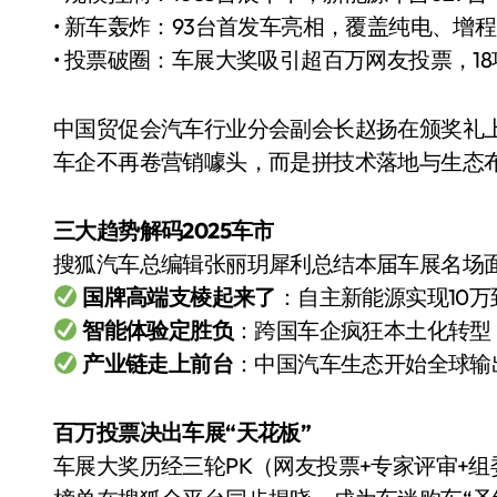
国际首次！中国钙钛矿探测器太空“
• 新车轰炸：93台首发车亮相，覆盖纯电、增程
• 投票破圈：车展大奖吸引超百万网友投票，1
小米涨价！K90跳上3099，小米17标
长鑫上市只是开胃菜：合肥正在下一
中国贸促会汽车行业分会副会长赵扬在颁奖礼
耳机低音像白开水？90%的人第一步
车企不再卷营销噱头，而是拼技术落地与生态布局
复古玩家狂喜：Anbernic第三次复刻
三大趋势解码2025车市
Xbox 360 游戏终于要登 PC，光
搜狐汽车总编辑张丽玥犀利总结本届车展名场
AirTag 新版到底香不香？一篇帮你
国牌高端支棱起来了
：自主新能源实现10万
净利润暴跌7.7%，苏泊尔开始靠“擦
智能体验定胜负
：跨国车企疯狂本土化转型
产业链走上前台
：中国汽车生态开始全球输
百万投票决出车展“天花板”
车展大奖历经三轮PK（网友投票+专家评审+