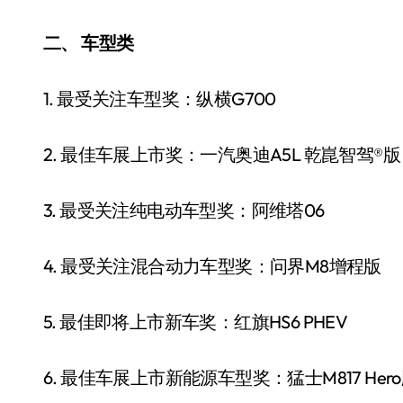
二、 车型类
1. 最受关注车型奖：纵横G700
2. 最佳车展上市奖：一汽奥迪A5L 乾崑智驾®版
追觅、石头科技注意：你
3. 最受关注纯电动车型奖：阿维塔06
们的扫地机已被美国认定
4. 最受关注混合动力车型奖：问界M8增程版
为“战略武器”
7 月 30, 2026
5. 最佳即将上市新车奖：红旗HS6 PHEV
6. 最佳车展上市新能源车型奖：猛士M817 Her