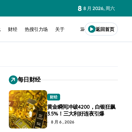
8
8 月 2026, 周六
戏
财经
热搜引力场
关于
返回首页
每日财经
财经
黄金瞬间冲破4200，白银狂飙
3.5%！三大利好连夜引爆
8 月 6 , 2026