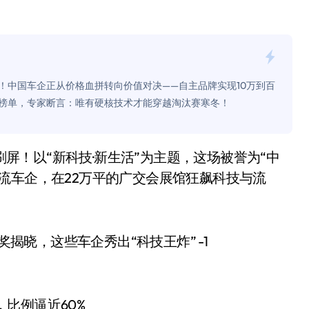
面儿——试驾雷克萨斯ES 500e
200亿的债
是不送主机，你领不领？
！中国车企正从价格血拼转向价值对决——自主品牌实现10万到百
！老司机教你3招真·快充
威榜单，专家断言：唯有硬核技术才能穿越淘汰赛寒冬！
主怒了：车内不是广告屏！
错真的会后悔吗？
流车企，在22万平的广交会展馆狂飙科技与流
TFS的终极对决
冰箱，你中招了吗？
测，值不值得冲？
Mini LED全球话语权
“休克疗法”宣告暂停
，比例逼近60%