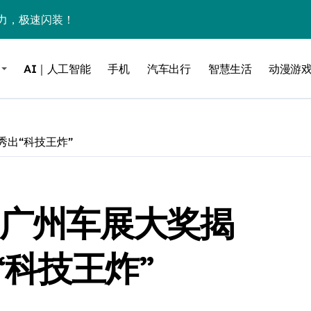
力，极速闪装！
0万台，技术创新驱动多品类增长
AI｜人工智能
手机
汽车出行
智慧生活
动漫游
%！三大利好连夜引爆
个比亚迪——中国车企该醒醒了
风扇怼脸，但最狠的是那个机械音
秀出“科技王炸”
卖工作室、网络瘫了，微软这次真急了
大跃进，但鼠标操控才是真·杀手锏？
5广州车展大奖揭
继续“垂帘听政”？
17顶配？闪迪这波操作太狠了
科技王炸”
储技术给了AI
小鹏的“多事之夏”