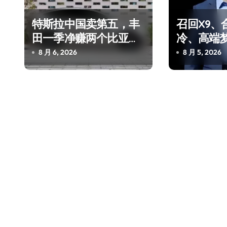
特斯拉中国卖第五，丰
召回X9、
田一季净赚两个比亚迪
冷、高端
——中国车企该醒醒了
“多事之夏
8 月 6, 2026
8 月 5, 2026