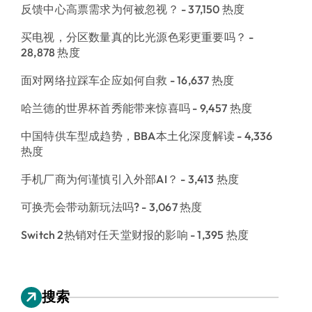
反馈中心高票需求为何被忽视？
- 37,150 热度
买电视，分区数量真的比光源色彩更重要吗？
-
28,878 热度
面对网络拉踩车企应如何自救
- 16,637 热度
哈兰德的世界杯首秀能带来惊喜吗
- 9,457 热度
中国特供车型成趋势，BBA本土化深度解读
- 4,336
热度
手机厂商为何谨慎引入外部AI？
- 3,413 热度
可换壳会带动新玩法吗?
- 3,067 热度
Switch 2热销对任天堂财报的影响
- 1,395 热度
搜索