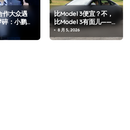
合作大众遇
比Model 3便宜？不，
梦碎：小鹏的
比Model 3有面儿——试
”
驾雷克萨斯ES 500e
8 月 5, 2026