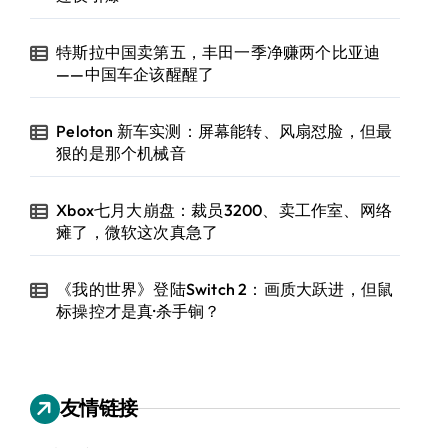
特斯拉中国卖第五，丰田一季净赚两个比亚迪
——中国车企该醒醒了
Peloton 新车实测：屏幕能转、风扇怼脸，但最
狠的是那个机械音
Xbox七月大崩盘：裁员3200、卖工作室、网络
瘫了，微软这次真急了
《我的世界》登陆Switch 2：画质大跃进，但鼠
标操控才是真·杀手锏？
友情链接