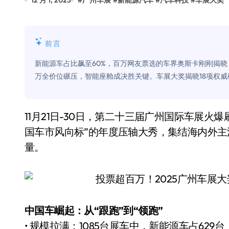
12 月 1, 2025
#
广州车展
#
新能源汽车
#
汽车科技
#
车展大奖
比Model 3便宜？不，比Model 3有
550亿美金！沙特把EA买了，但背了
前言
Xbox 25岁生日送壁纸送徽章，就
新能源车占比飙至60%，百万网友票选的车界奥斯卡刚刚揭晓
别再用汽车USB给MacBook充电了
万全价位碾压，智能座舱成决胜关键。车展大奖揭晓18项权
花钱买宝马，启动先看蜘蛛侠？”车
Windows 11家庭版和专业版，选
11月21日-30日，第二十三届广州国际车展火爆刷屏！以“新科技·新生活”为主题，这场被誉为“中
国车市风向标”的年度压轴大秀，集结海内外主
你的U盘格式对了吗？详解exFAT和N
量。
维修店最怕的“作死”操作：把手机塞
轻到忽略不计 大疆Mini 2S内录实
从“卖电视”到“定规则”：海信拿下RGB-
中国车崛起：从“跟跑”到“领跑”
对不起胖东来，我先不学了——永辉的
• 规模拉满：1085台展车中，新能源车占629台