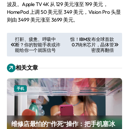
波及。Apple TV 4K 从 129 美元涨至 199 美元，
HomePod 上调 50 美元至 349 美元，Vision Pro 头显
则由 3499 美元涨至 3699 美元。
文
打鼾、疲惫、呼吸中
惊！IBM发布全球首款
断？你的智能手表或许
0.7纳米芯片，晶体管
章
能给你一个就医信号
密度再翻倍
导
航
相关文章
手机
维修店最怕的“作死”操作：把手机塞冰