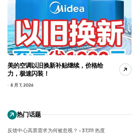
美的空调以旧换新补贴继续，价格给
追觅清
力，极速闪装！
400
长
8 月 7, 2026
8 月 6, 
热门话题
反馈中心高票需求为何被忽视？
- 37,111 热度