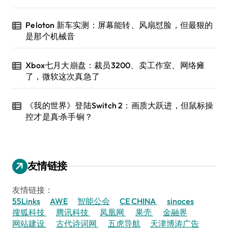
Peloton 新车实测：屏幕能转、风扇怼脸，但最狠的
是那个机械音
Xbox七月大崩盘：裁员3200、卖工作室、网络瘫
了，微软这次真急了
《我的世界》登陆Switch 2：画质大跃进，但鼠标操
控才是真·杀手锏？
友情链接
友情链接：
55Links
AWE
智能公会
CE CHINA
sinoces
搜狐科技
腾讯科技
凤凰网
果壳
金融界
网站建设
古代诗词网
五虎导航
天津博涛广告