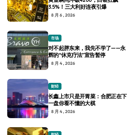
3.5%！三大利好连夜引爆
8 月 6 , 2026
市场
对不起胖东来，我先不学了——永
辉的“休克疗法”宣告暂停
8 月 4 , 2026
财经
长鑫上市只是开胃菜：合肥正在下
一盘你看不懂的大棋
8 月 4 , 2026
财经