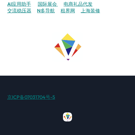
AI应用助手
国际展会
电商礼品代发
交流稳压器
N多导航
租界网
上海装修
京ICP备07031704号-5