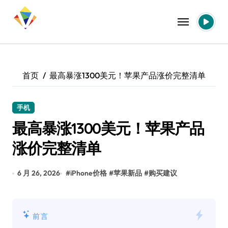
跳
转
到
内
容
首页
最高暴涨1300美元！苹果产品涨价完整清单
手机
最高暴涨1300美元！苹果产品
涨价完整清单
6 月 26, 2026
#
iPhone价格
#
苹果新品
#
购买建议
前言