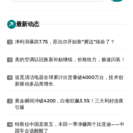
最新动态
净利润暴跌7.7%，苏泊尔开始靠“擦边”续命了？
美的空调以旧换新补贴继续，价格给力，极速闪装！
追觅清洁电器全球累计出货量破4000万台，技术创
新驱动多品类增长
黄金瞬间冲破4200，白银狂飙3.5%！三大利好连夜
引爆
特斯拉中国卖第五，丰田一季净赚两个比亚迪——中
国车企该醒醒了