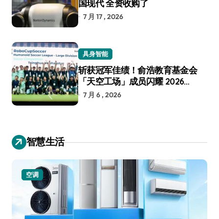
国现代 全资收购了
7 月 17 , 2026
具身智能
斩获冠军佳绩！俞浩教育基金会
「天空工场」成员闪耀 2026
RoboCup 机器人世界杯
7 月 6 , 2026
智慧生活
空调
小家