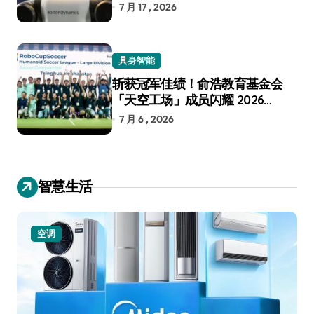
7 月 17 , 2026
具身智能
斩获冠军佳绩！俞浩教育基金会
「天空工场」成员闪耀 2026
RoboCup 机器人世界杯
7 月 6 , 2026
智慧生活
小家电