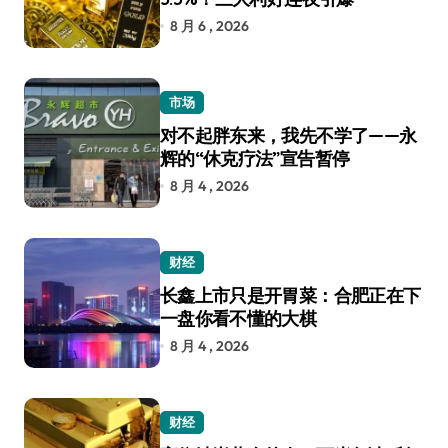
8 月 6 , 2026
市场
对不起胖东来，我先不学了——永
辉的“休克疗法”宣告暂停
8 月 4 , 2026
财经
长鑫上市只是开胃菜：合肥正在下
一盘你看不懂的大棋
8 月 4 , 2026
财经