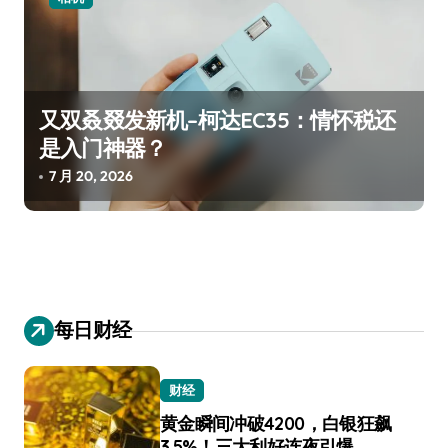
又双叒叕发新机–柯达EC35：情怀税还
是入门神器？
7 月 20, 2026
每日财经
财经
黄金瞬间冲破4200，白银狂飙
3.5%！三大利好连夜引爆