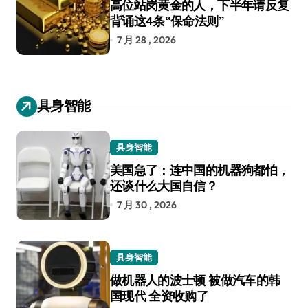
高位站岗黄金的人，下半年请反复
背诵这4条“保命法则”
7 月 28 , 2026
具身智能
具身智能
美国急了：连中国的机器狗都怕，
还谈什么大国自信？
7 月 30 , 2026
具身智能
做机器人的波士顿 被做汽车的韩
国现代 全资收购了