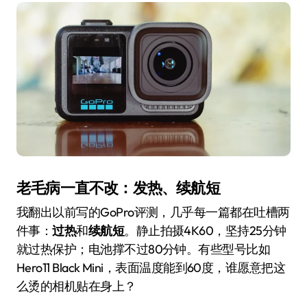
老毛病一直不改：发热、续航短
我翻出以前写的GoPro评测，几乎每一篇都在吐槽两
件事：
过热
和
续航短
。静止拍摄4K60，坚持25分钟
就过热保护；电池撑不过80分钟。有些型号比如
Hero11 Black Mini，表面温度能到60度，谁愿意把这
么烫的相机贴在身上？