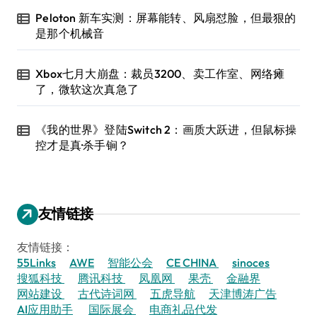
Peloton 新车实测：屏幕能转、风扇怼脸，但最狠的
是那个机械音
Xbox七月大崩盘：裁员3200、卖工作室、网络瘫
了，微软这次真急了
《我的世界》登陆Switch 2：画质大跃进，但鼠标操
控才是真·杀手锏？
友情链接
友情链接：
55Links
AWE
智能公会
CE CHINA
sinoces
搜狐科技
腾讯科技
凤凰网
果壳
金融界
网站建设
古代诗词网
五虎导航
天津博涛广告
AI应用助手
国际展会
电商礼品代发