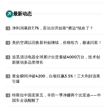
最新动态
净利润暴跌7.7%，苏泊尔开始靠“擦边”续命了？
美的空调以旧换新补贴继续，价格给力，极速闪装！
追觅清洁电器全球累计出货量破4000万台，技术创
新驱动多品类增长
黄金瞬间冲破4200，白银狂飙3.5%！三大利好连夜
引爆
特斯拉中国卖第五，丰田一季净赚两个比亚迪——中
国车企该醒醒了