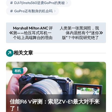
DJI与Insta360逆袭GoPro的奥秘
GoPro还有翻身的机会吗
文
Marshall Milton ANC 评
人类第一张黑洞照，我
测——给压耳式耳机一
体内居然有个“迷你
章
个站上高端舞台的理由
版”？中科院研究绝了
导
航
相关文章
相机
佳能R6 V评测：索尼ZV-E1最大对手来
了！