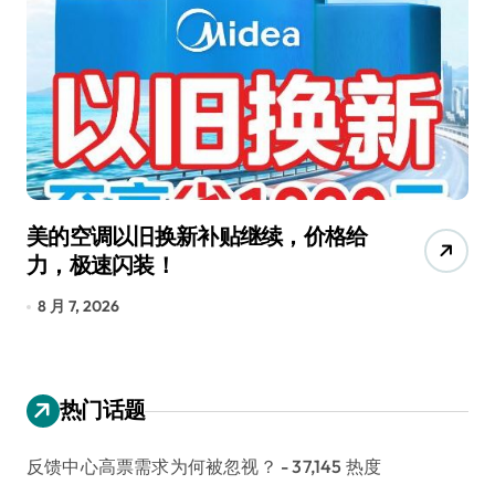
追觅清洁电器全球累计出货量破
从
4000万台，技术创新驱动多品类增
R
长
8 月 6, 2026
8
热门话题
反馈中心高票需求为何被忽视？
- 37,145 热度