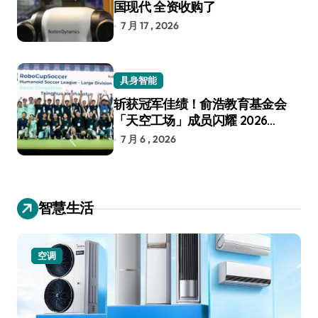
国现代 全资收购了
7 月 17 , 2026
具身智能
斩获冠军佳绩！俞浩教育基金会
「天空工场」成员闪耀 2026
RoboCup 机器人世界杯
7 月 6 , 2026
智慧生活
小家电