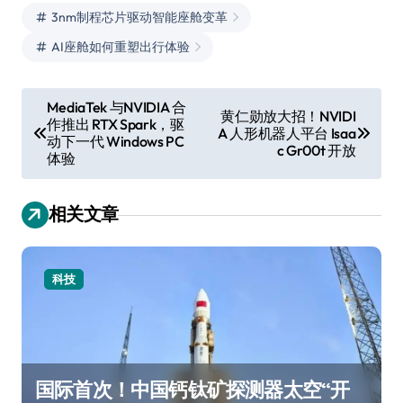
3nm制程芯片驱动智能座舱变革
AI座舱如何重塑出行体验
文
MediaTek 与NVIDIA 合
黄仁勋放大招！NVIDI
作推出 RTX Spark，驱
章
A 人形机器人平台 Isaa
动下一代 Windows PC
c Gr00t 开放
导
体验
航
相关文章
科技
国际首次！中国钙钛矿探测器太空“开