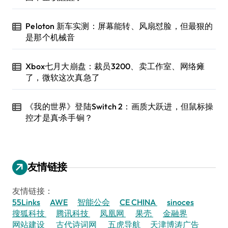
Peloton 新车实测：屏幕能转、风扇怼脸，但最狠的
是那个机械音
Xbox七月大崩盘：裁员3200、卖工作室、网络瘫
了，微软这次真急了
《我的世界》登陆Switch 2：画质大跃进，但鼠标操
控才是真·杀手锏？
友情链接
友情链接：
55Links
AWE
智能公会
CE CHINA
sinoces
搜狐科技
腾讯科技
凤凰网
果壳
金融界
网站建设
古代诗词网
五虎导航
天津博涛广告