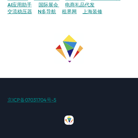
AI应用助手
国际展会
电商礼品代发
交流稳压器
N多导航
租界网
上海装修
京ICP备07031704号-5