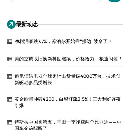
最新动态
净利润暴跌7.7%，苏泊尔开始靠“擦边”续命了？
美的空调以旧换新补贴继续，价格给力，极速闪装！
追觅清洁电器全球累计出货量破4000万台，技术创
新驱动多品类增长
黄金瞬间冲破4200，白银狂飙3.5%！三大利好连夜
引爆
特斯拉中国卖第五，丰田一季净赚两个比亚迪——中
国车企该醒醒了