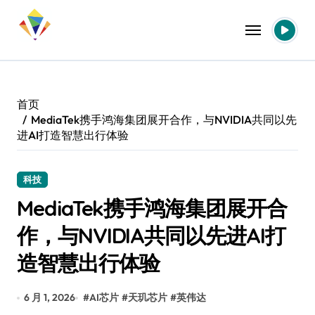
跳
转
到
内
容
首页
MediaTek携手鸿海集团展开合作，与NVIDIA共同以先
进AI打造智慧出行体验
科技
MediaTek携手鸿海集团展开合
作，与NVIDIA共同以先进AI打
造智慧出行体验
6 月 1, 2026
#
AI芯片
#
天玑芯片
#
英伟达