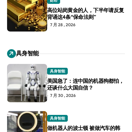
财经
高位站岗黄金的人，下半年请反复
背诵这4条“保命法则”
7 月 28 , 2026
具身智能
具身智能
美国急了：连中国的机器狗都怕，
还谈什么大国自信？
7 月 30 , 2026
具身智能
做机器人的波士顿 被做汽车的韩