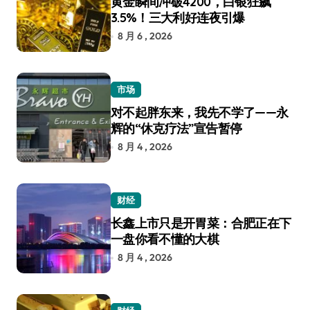
黄金瞬间冲破4200，白银狂飙
3.5%！三大利好连夜引爆
8 月 6 , 2026
市场
对不起胖东来，我先不学了——永
辉的“休克疗法”宣告暂停
8 月 4 , 2026
财经
长鑫上市只是开胃菜：合肥正在下
一盘你看不懂的大棋
8 月 4 , 2026