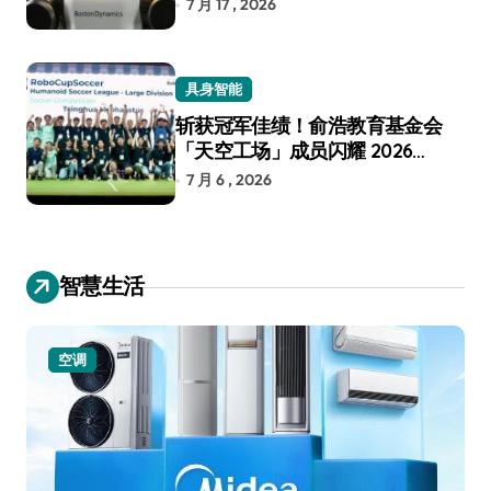
7 月 17 , 2026
具身智能
斩获冠军佳绩！俞浩教育基金会
「天空工场」成员闪耀 2026
RoboCup 机器人世界杯
7 月 6 , 2026
智慧生活
小家电