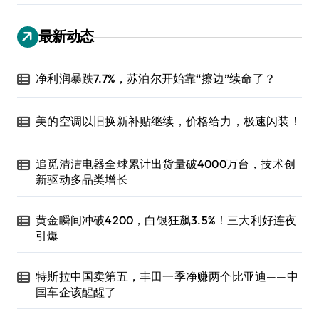
最新动态
净利润暴跌7.7%，苏泊尔开始靠“擦边”续命了？
美的空调以旧换新补贴继续，价格给力，极速闪装！
追觅清洁电器全球累计出货量破4000万台，技术创
新驱动多品类增长
黄金瞬间冲破4200，白银狂飙3.5%！三大利好连夜
引爆
特斯拉中国卖第五，丰田一季净赚两个比亚迪——中
国车企该醒醒了