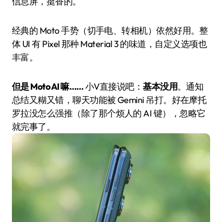
信息屏，挺香的。
经典的 Moto 手势（切手电、转相机）依然好用。整
体 UI 有 Pixel 那种 Material 3 的味道，自定义选项也
丰富。
但是 Moto AI 嘛……
小V直接说吧：
基本没用
。通知
总结又糊又错，聊天功能被 Gemini 吊打。好在摩托
罗拉没怎么强推（除了那个烦人的 AI 键），忽略它
就完事了。