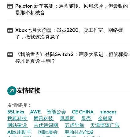
Peloton 新车实测：屏幕能转、风扇怼脸，但最狠的
是那个机械音
Xbox七月大崩盘：裁员3200、卖工作室、网络瘫
了，微软这次真急了
《我的世界》登陆Switch 2：画质大跃进，但鼠标操
控才是真·杀手锏？
友情链接
友情链接：
55Links
AWE
智能公会
CE CHINA
sinoces
搜狐科技
腾讯科技
凤凰网
果壳
金融界
网站建设
古代诗词网
五虎导航
天津博涛广告
AI应用助手
国际展会
电商礼品代发