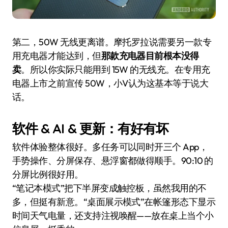
第二，50W 无线更离谱。摩托罗拉说需要另一款专
用充电器才能达到，但
那款充电器目前根本没得
卖
。所以你实际只能用到 15W 的无线充。在专用充
电器上市之前宣传 50W，小V认为这基本等于说大
话。
软件 & AI & 更新：有好有坏
软件体验整体很好。多任务可以同时开三个 App，
手势操作、分屏保存、悬浮窗都做得顺手。90:10 的
分屏比例很好用。
“笔记本模式”把下半屏变成触控板，虽然我用的不
多，但挺有新意。“桌面展示模式”在帐篷形态下显示
时间天气电量，还支持注视唤醒——放在桌上当个小