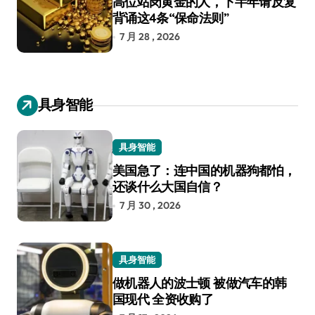
高位站岗黄金的人，下半年请反复
背诵这4条“保命法则”
7 月 28 , 2026
具身智能
具身智能
美国急了：连中国的机器狗都怕，
还谈什么大国自信？
7 月 30 , 2026
具身智能
做机器人的波士顿 被做汽车的韩
国现代 全资收购了