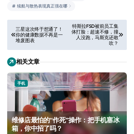
续航与散热表现真正强在哪
文
特斯拉FSD被前员工集
三星这次终于想通了！
体打脸：超速不修，撞
章
你的健康数据不再是一
人没跑，马斯克还敢
堆废图表
导
吹？
航
相关文章
手机
维修店最怕的“作死”操作：把手机塞冰
箱，你中招了吗？