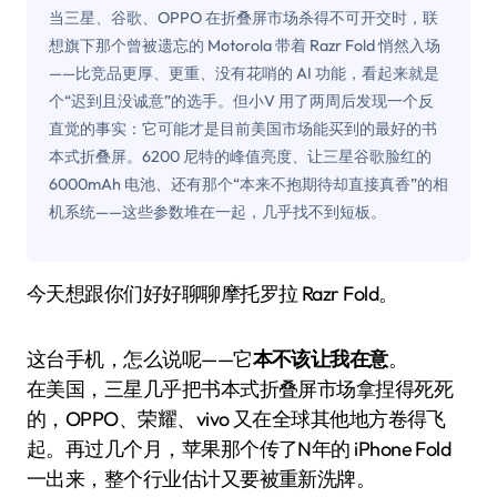
当三星、谷歌、OPPO 在折叠屏市场杀得不可开交时，联
想旗下那个曾被遗忘的 Motorola 带着 Razr Fold 悄然入场
——比竞品更厚、更重、没有花哨的 AI 功能，看起来就是
个“迟到且没诚意”的选手。但小V 用了两周后发现一个反
直觉的事实：它可能才是目前美国市场能买到的最好的书
本式折叠屏。6200 尼特的峰值亮度、让三星谷歌脸红的
6000mAh 电池、还有那个“本来不抱期待却直接真香”的相
机系统——这些参数堆在一起，几乎找不到短板。
今天想跟你们好好聊聊摩托罗拉 Razr Fold。
这台手机，怎么说呢——它
本不该让我在意
。
在美国，三星几乎把书本式折叠屏市场拿捏得死死
的，OPPO、荣耀、vivo 又在全球其他地方卷得飞
起。再过几个月，苹果那个传了N年的 iPhone Fold
一出来，整个行业估计又要被重新洗牌。