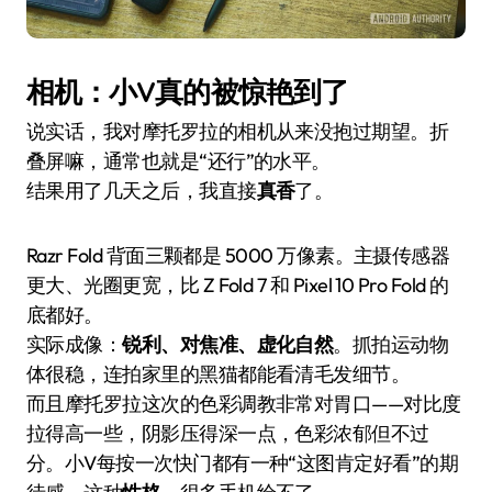
相机：小V真的被惊艳到了
说实话，我对摩托罗拉的相机从来没抱过期望。折
叠屏嘛，通常也就是“还行”的水平。
结果用了几天之后，我直接
真香
了。
Razr Fold 背面三颗都是 5000 万像素。主摄传感器
更大、光圈更宽，比 Z Fold 7 和 Pixel 10 Pro Fold 的
底都好。
实际成像：
锐利、对焦准、虚化自然
。抓拍运动物
体很稳，连拍家里的黑猫都能看清毛发细节。
而且摩托罗拉这次的色彩调教非常对胃口——对比度
拉得高一些，阴影压得深一点，色彩浓郁但不过
分。小V每按一次快门都有一种“这图肯定好看”的期