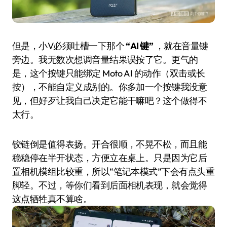
但是，小V必须吐槽一下那个
“AI 键”
，就在音量键
旁边。我无数次想调音量结果误按了它。更气的
是，这个按键只能绑定 Moto AI 的动作（双击或长
按），不能自定义成别的。你多加一个按键我没意
见，但好歹让我自己决定它能干嘛吧？这个做得不
太行。
铰链倒是值得表扬。开合很顺，不晃不松，而且能
稳稳停在半开状态，方便立在桌上。只是因为它后
置相机模组比较重，所以“笔记本模式”下会有点头重
脚轻。不过，等你们看到后面相机表现，就会觉得
这点牺牲真不算啥。