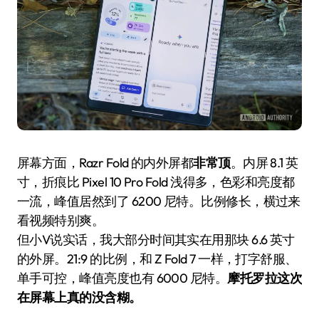
屏幕方面，Razr Fold 的内外屏都
非常顶
。内屏 8.1 英
寸，折痕比 Pixel 10 Pro Fold 浅得多，色彩和亮度都
一流，峰值居然到了 6200 尼特。比例修长，横过来
看视频特别爽。
但小V说实话，我大部分时间其实在用那块 6.6 英寸
的外屏。21:9 的比例，和 Z Fold 7 一样，打字舒服、
单手可控，峰值亮度也有 6000 尼特。
摩托罗拉这次
在屏幕上真的没含糊。