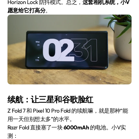
Horizon Lock 防抖模式。总之，
这套相机系统，小V
愿意给它打高分
。
续航：让三星和谷歌脸红
Z Fold 7 和 Pixel 10 Pro Fold 的续航嘛，就是那种“能
用一天但别想太多”的水平。
Razr Fold 直接塞了一块
6000mAh
的电池。小V实
测：