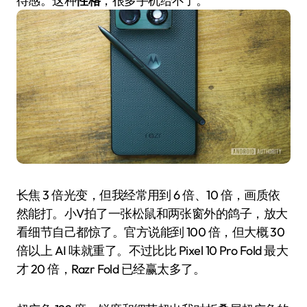
待感。这种
性格
，很多手机给不了。
长焦 3 倍光变，但我经常用到 6 倍、10 倍，画质依
然能打。小V拍了一张松鼠和两张窗外的鸽子，放大
看细节自己都惊了。官方说能到 100 倍，但大概 30
倍以上 AI 味就重了。不过比比 Pixel 10 Pro Fold 最大
才 20 倍，Razr Fold 已经赢太多了。