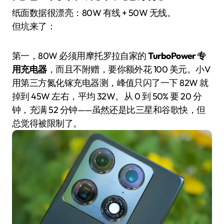
纸面数据很漂亮：80W 有线 + 50W 无线。
但坑来了：
第一，80W 必须用摩托罗拉自家的
TurboPower 专
用充电器
，而且不附赠，要你额外花 100 美元。小V
用第三方氮化镓充电器测，峰值只闪了一下 82W 就
掉到 45W 左右，平均 32W。从 0 到 50% 要 20 分
钟，充满 52 分钟——虽然还是比三星和谷歌快，但
总觉得被限制了。