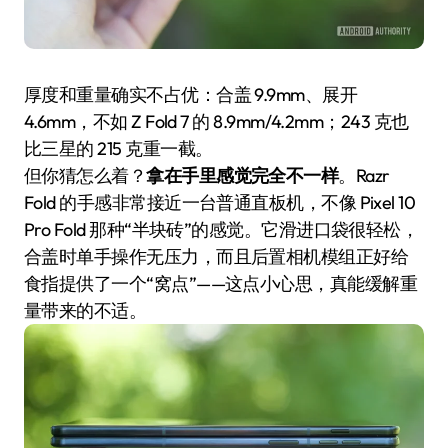
厚度和重量确实不占优：合盖 9.9mm、展开
4.6mm，不如 Z Fold 7 的 8.9mm/4.2mm；243 克也
比三星的 215 克重一截。
但你猜怎么着？
拿在手里感觉完全不一样
。Razr
Fold 的手感非常接近一台普通直板机，不像 Pixel 10
Pro Fold 那种“半块砖”的感觉。它滑进口袋很轻松，
合盖时单手操作无压力，而且后置相机模组正好给
食指提供了一个“窝点”——这点小心思，真能缓解重
量带来的不适。