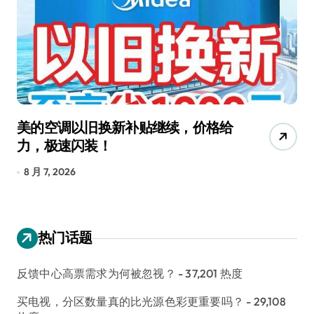
追觅清洁电器全球累计出货量破
从
4000万台，技术创新驱动多品类增
R
长
8 月 6, 2026
8
热门话题
反馈中心高票需求为何被忽视？
- 37,201 热度
买电视，分区数量真的比光源色彩更重要吗？
- 29,108