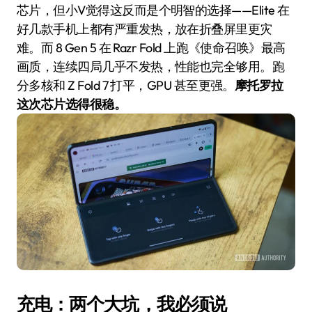
芯片，但小V觉得这反而是个明智的选择——Elite 在
好几款手机上都有严重发热，放在折叠屏里更灾
难。而 8 Gen 5 在 Razr Fold 上跑《使命召唤》最高
画质，连续四局几乎不发热，性能也完全够用。跑
分多核和 Z Fold 7 打平，GPU 甚至更强。
摩托罗拉
这次芯片选得很稳。
充电：两个大坑，我必须说