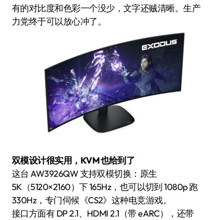
有的对比度和色彩一个没少，文字还贼清晰。生产
力党终于可以放心冲了。
双模设计很实用，KVM 也给到了
这台 AW3926QW 支持双模切换：原生
5K（5120×2160）下 165Hz，也可以切到 1080p 跑
330Hz，专门伺候《CS2》这种电竞游戏。
接口方面有 DP 2.1、HDMI 2.1（带 eARC），还带