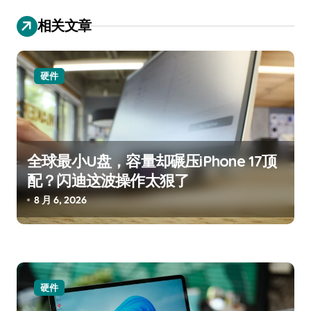
航
相关文章
硬件
全球最小U盘，容量却碾压iPhone 17顶
配？闪迪这波操作太狠了
8 月 6, 2026
硬件