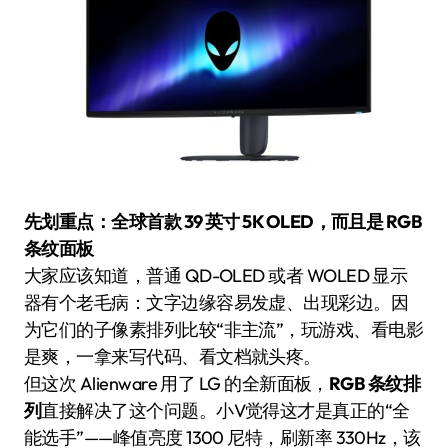
先划重点：全球首款 39 英寸 5K OLED，而且是 RGB
条纹面板
大家应该知道，普通 QD-OLED 或者 WOLED 显示
器有个老毛病：文字边缘容易发虚、出现彩边。因
为它们的子像素排列比较“非主流”，玩游戏、看电影
是爽，一拿来写代码、看文档就头疼。
但这次 Alienware 用了 LG 的全新面板，
RGB 条纹排
列
直接解决了这个问题。小V觉得这才是真正的“全
能选手”——峰值亮度 1300 尼特，刷新率 330Hz，该