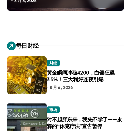
8 月 5, 2026
每日财经
财经
黄金瞬间冲破4200，白银狂飙
3.5%！三大利好连夜引爆
8 月 6 , 2026
市场
对不起胖东来，我先不学了——永
辉的“休克疗法”宣告暂停