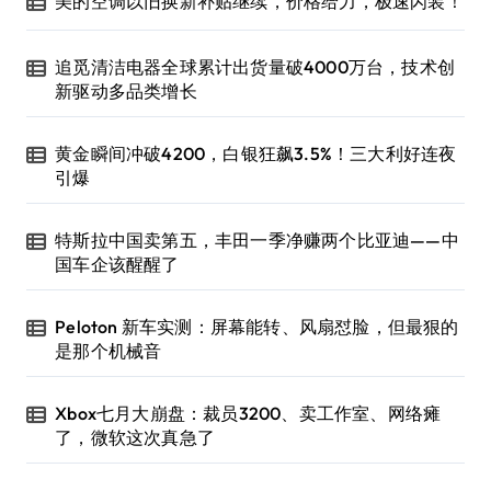
美的空调以旧换新补贴继续，价格给力，极速闪装！
追觅清洁电器全球累计出货量破4000万台，技术创
新驱动多品类增长
黄金瞬间冲破4200，白银狂飙3.5%！三大利好连夜
引爆
特斯拉中国卖第五，丰田一季净赚两个比亚迪——中
国车企该醒醒了
Peloton 新车实测：屏幕能转、风扇怼脸，但最狠的
是那个机械音
Xbox七月大崩盘：裁员3200、卖工作室、网络瘫
了，微软这次真急了