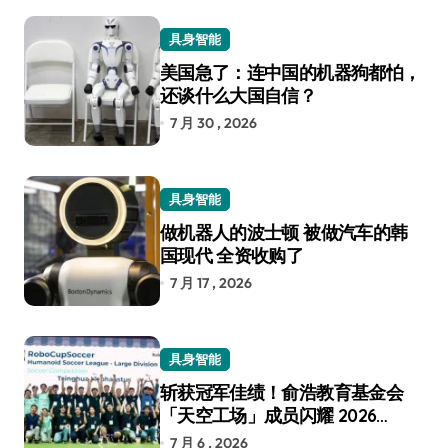
具身智能
美国急了：连中国的机器狗都怕，
还谈什么大国自信？
7 月 30 , 2026
具身智能
做机器人的波士顿 被做汽车的韩
国现代 全资收购了
7 月 17 , 2026
具身智能
斩获冠军佳绩！俞浩教育基金会
「天空工场」成员闪耀 2026
RoboCup 机器人世界杯
7 月 6 , 2026