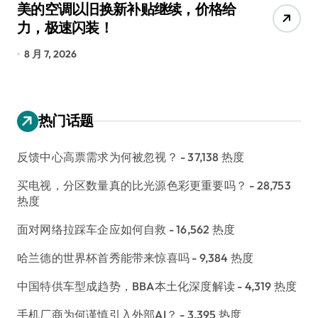
美的空调以旧换新补贴继续，价格给
追
力，极速闪装！
4
长
8 月 7, 2026
8
热门话题
反馈中心高票需求为何被忽视？
- 37,138 热度
买电视，分区数量真的比光源色彩更重要吗？
- 28,753
热度
面对网络拉踩车企应如何自救
- 16,562 热度
哈兰德的世界杯首秀能带来惊喜吗
- 9,384 热度
中国特供车型成趋势，BBA本土化深度解读
- 4,319 热度
手机厂商为何谨慎引入外部AI？
- 3,395 热度