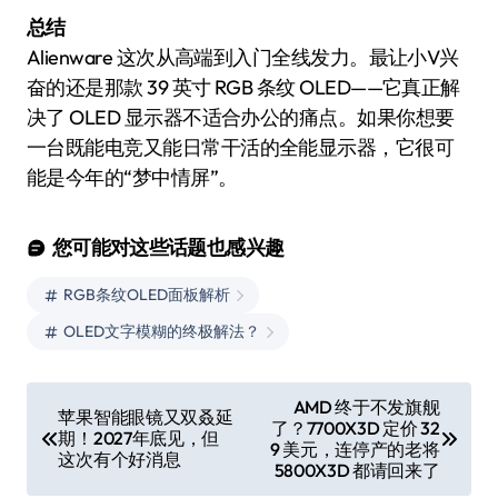
总结
Alienware 这次从高端到入门全线发力。最让小V兴
奋的还是那款 39 英寸 RGB 条纹 OLED——它真正解
决了 OLED 显示器不适合办公的痛点。如果你想要
一台既能电竞又能日常干活的全能显示器，它很可
能是今年的“梦中情屏”。
您可能对这些话题也感兴趣
RGB条纹OLED面板解析
OLED文字模糊的终极解法？
文
AMD 终于不发旗舰
苹果智能眼镜又双叒延
了？7700X3D 定价 32
章
期！2027年底见，但
9 美元，连停产的老将
这次有个好消息
导
5800X3D 都请回来了