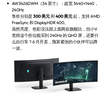
AW3426DWM（34 英寸）：超宽 3440×1440，
240Hz
售价分别是
300 美元
和
400 美元
起，支持 AMD
FreeSync 和 DisplayHDR 400。
虽然亮度、色彩没法跟上面两款旗舰比，但小V
觉得这个价位能买到 240Hz 的 QHD 屏，还要什
么自行车？6 月开卖，预算紧张的小伙伴可以蹲
一波。