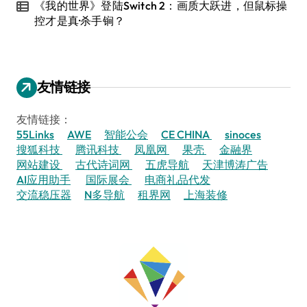
《我的世界》登陆Switch 2：画质大跃进，但鼠标操
控才是真·杀手锏？
友情链接
友情链接：
55Links
AWE
智能公会
CE CHINA
sinoces
搜狐科技
腾讯科技
凤凰网
果壳
金融界
网站建设
古代诗词网
五虎导航
天津博涛广告
AI应用助手
国际展会
电商礼品代发
交流稳压器
N多导航
租界网
上海装修